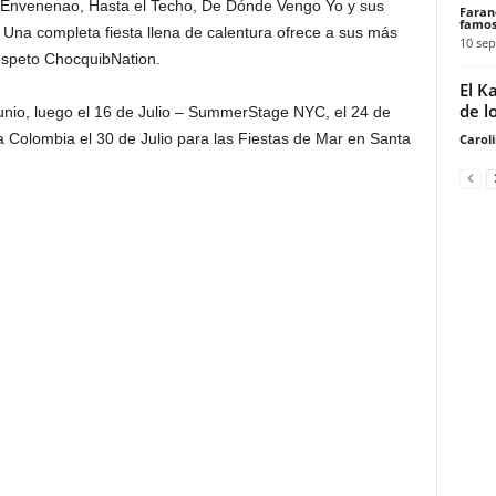
 Envenenao, Hasta el Techo, De Dónde Vengo Yo y sus
Faran
famos
 Una completa fiesta llena de calentura ofrece a sus más
10 sep
respeto ChocquibNation.
El K
de l
unio, luego el 16 de Julio – SummerStage NYC, el 24 de
a Colombia el 30 de Julio para las Fiestas de Mar en Santa
Carol