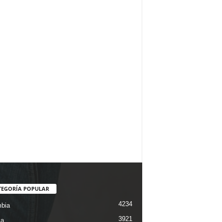
TEGORÍA POPULAR
4234
bia
3921
ca