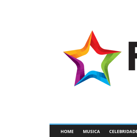
–
HOME
MUSICA
CELEBRIDAD
F