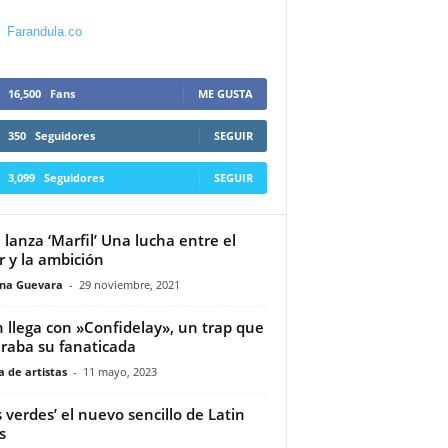
Farandula.co
16,500
Fans
ME GUSTA
350
Seguidores
SEGUIR
3,099
Seguidores
SEGUIR
 lanza ‘Marfil’ Una lucha entre el
 y la ambición
ina Guevara
-
29 noviembre, 2021
 llega con »Confidelay», un trap que
raba su fanaticada
 de artistas
-
11 mayo, 2023
s verdes’ el nuevo sencillo de Latin
s