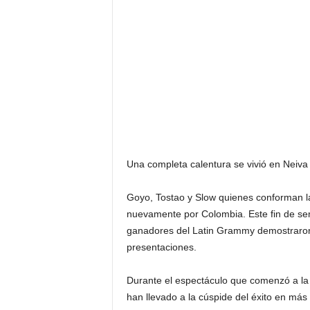
F
a
m
o
s
o
s
Una completa calentura se vivió en Neiva 
Goyo, Tostao y Slow quienes conforman l
nuevamente por Colombia. Este fin de se
ganadores del Latin Grammy demostraron q
presentaciones.
Durante el espectáculo que comenzó a la 
han llevado a la cúspide del éxito en más