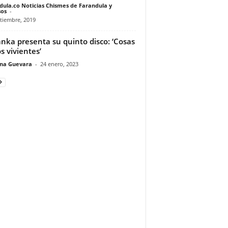
dula.co Noticias Chismes de Farandula y
os
-
tiembre, 2019
anka presenta su quinto disco: ‘Cosas
os vivientes’
ina Guevara
-
24 enero, 2023