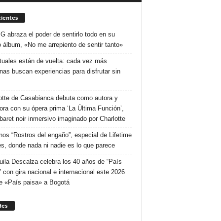
ientes
 G abraza el poder de sentirlo todo en su
 álbum, «No me arrepiento de sentir tanto»
ituales están de vuelta: cada vez más
nas buscan experiencias para disfrutar sin
otte de Casabianca debuta como autora y
tora con su ópera prima ‘La Última Función’,
baret noir inmersivo imaginado por Charlotte
nos “Rostros del engaño”, especial de Lifetime
s, donde nada ni nadie es lo que parece
uila Descalza celebra los 40 años de “País
” con gira nacional e internacional este 2026
e «País paisa» a Bogotá
des