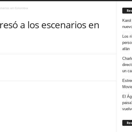
enarios en Colombia
Rec
Karol
esó a los escenarios en
nuevo
Los r
perso
afán
Charl
direc
un ca
Estre
Movie
El Ág
paisa
vuelv
Re