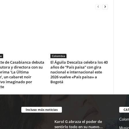
a
Colombia
tte de Casabianca debuta
El Águila Descalza celebra los 40
tora y directora con su
años de “País paisa” con gira
prima ‘La Última
nacional e internacional este
’, un cabaret noir
2026 vuelve «País paisa» a
ivo imaginado por
Bogotá
tte
Incluso más noticias
CA
Colom
Karol G abraza el poder de
sentirlo todo en su nuevo...
Musi