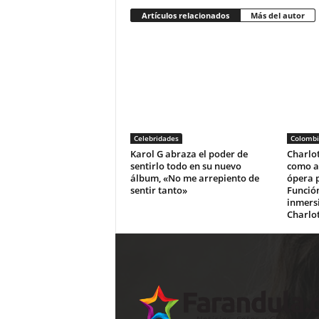
Artículos relacionados
Más del autor
Celebridades
Colombi
Karol G abraza el poder de
Charlo
sentirlo todo en su nuevo
como au
álbum, «No me arrepiento de
ópera 
sentir tanto»
Función
inmers
Charlo