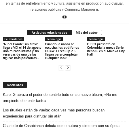
en temas de entretenimiento y cultura, asistente en producción audiovisual,
relaciones públicas y Commnity Manager jr.
Artículos relacionados
Más del autor
Celebridades
Tecnologia
Tecnologia
“Ninel Conde: sin filtro”
Cuando la moda se
OPPO presentó en
llega a VIX el 14 de agosto
escucha: los audífonos
Colombia la nueva Serie
una mirada íntima y sin
HUAWEI FreeClip 2 S
Reno16 en el Maloka City
reservas de una de las
llegan para completar
Hall
figuras más polémicas...
cualquier look
Recientes
Karol G abraza el poder de sentirlo todo en su nuevo álbum, «No me
arrepiento de sentir tanto»
Los rituales están de vuelta: cada vez más personas buscan
experiencias para disfrutar sin afán
Charlotte de Casabianca debuta como autora y directora con su ópera