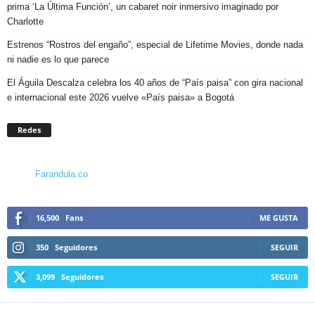
prima ‘La Última Función’, un cabaret noir inmersivo imaginado por
Charlotte
Estrenos “Rostros del engaño”, especial de Lifetime Movies, donde nada
ni nadie es lo que parece
El Águila Descalza celebra los 40 años de “País paisa” con gira nacional
e internacional este 2026 vuelve «País paisa» a Bogotá
Redes
Farandula.co
16,500
Fans
ME GUSTA
350
Seguidores
SEGUIR
3,099
Seguidores
SEGUIR