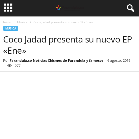
Inicio
Musica
Coco Jadad presenta su nuevo EP «Ene»
MUSICA
Coco Jadad presenta su nuevo EP
«Ene»
Por
Farandula.co Noticias Chismes de Farandula y famosos
-
6 agosto, 2019
1277