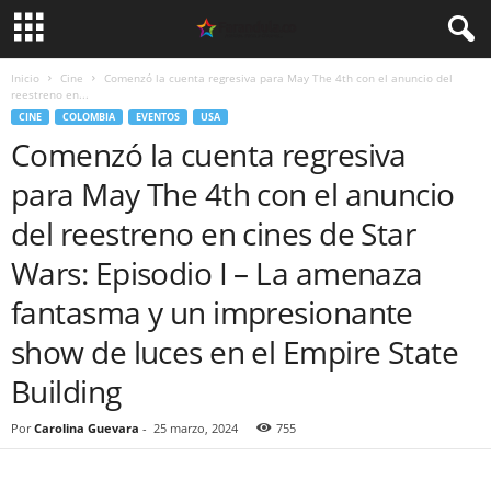
Inicio
Cine
Comenzó la cuenta regresiva para May The 4th con el anuncio del
reestreno en...
CINE
COLOMBIA
EVENTOS
USA
Comenzó la cuenta regresiva
para May The 4th con el anuncio
del reestreno en cines de Star
Wars: Episodio I – La amenaza
fantasma y un impresionante
show de luces en el Empire State
Building
Por
Carolina Guevara
-
25 marzo, 2024
755