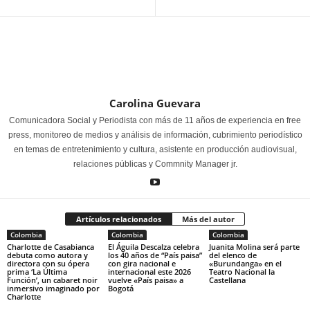
Carolina Guevara
Comunicadora Social y Periodista con más de 11 años de experiencia en free
press, monitoreo de medios y análisis de información, cubrimiento periodístico
en temas de entretenimiento y cultura, asistente en producción audiovisual,
relaciones públicas y Commnity Manager jr.
Artículos relacionados
Más del autor
Colombia
Colombia
Colombia
Charlotte de Casabianca
El Águila Descalza celebra
Juanita Molina será parte
debuta como autora y
los 40 años de “País paisa”
del elenco de
directora con su ópera
con gira nacional e
«Burundanga» en el
prima ‘La Última
internacional este 2026
Teatro Nacional la
Función’, un cabaret noir
vuelve «País paisa» a
Castellana
inmersivo imaginado por
Bogotá
Charlotte