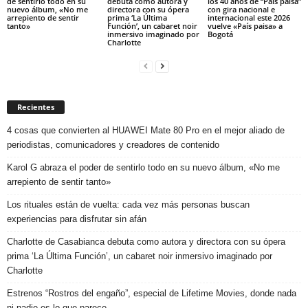
de sentirlo todo en su
debuta como autora y
los 40 años de “País paisa”
nuevo álbum, «No me
directora con su ópera
con gira nacional e
arrepiento de sentir
prima ‘La Última
internacional este 2026
tanto»
Función’, un cabaret noir
vuelve «País paisa» a
inmersivo imaginado por
Bogotá
Charlotte
Recientes
4 cosas que convierten al HUAWEI Mate 80 Pro en el mejor aliado de
periodistas, comunicadores y creadores de contenido
Karol G abraza el poder de sentirlo todo en su nuevo álbum, «No me
arrepiento de sentir tanto»
Los rituales están de vuelta: cada vez más personas buscan
experiencias para disfrutar sin afán
Charlotte de Casabianca debuta como autora y directora con su ópera
prima ‘La Última Función’, un cabaret noir inmersivo imaginado por
Charlotte
Estrenos “Rostros del engaño”, especial de Lifetime Movies, donde nada
ni nadie es lo que parece