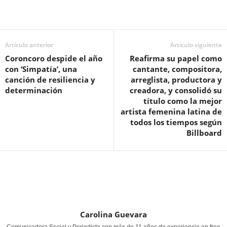
Artículo anterior
Artículo siguiente
Coroncoro despide el año
Reafirma su papel como
con ‘Simpatía’, una
cantante, compositora,
canción de resiliencia y
arreglista, productora y
determinación
creadora, y consolidó su
título como la mejor
artista femenina latina de
todos los tiempos según
Billboard
Carolina Guevara
Comunicadora Social y Periodista con más de 11 años de experiencia en free