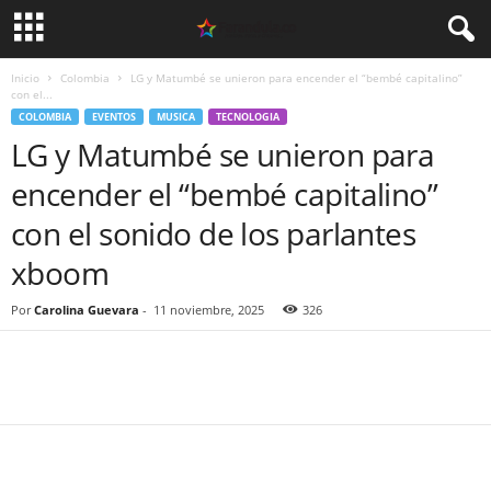
Inicio
Colombia
LG y Matumbé se unieron para encender el “bembé capitalino”
con el...
COLOMBIA
EVENTOS
MUSICA
TECNOLOGIA
LG y Matumbé se unieron para
encender el “bembé capitalino”
con el sonido de los parlantes
xboom
Por
Carolina Guevara
-
11 noviembre, 2025
326