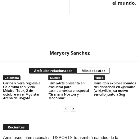
el mundo.
Maryory Sanchez
Artículos relacionados
Más del autor
Colombia
Musica
Video
Carlos Rivera regresa a
Film&Arts presenta en
Hamilton explora sonidos
Colombia con ¡Vida
exclusiva para
del dancehall en «Jamaica
México! Tour, 2 de
Latinoamérica el especial
(wiki,wiki)», su nuevo
octubre en el Movistar
“Graham Norton y
sencillo junto a Sog
Arena de Bogotá
Madonna”
Recientes
Amistosos internacionales: DSPORTS transmitirá partidos de la