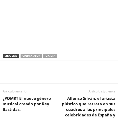
ETIQUETAS
COZMEK JABON
JUICIOSA
Artículo anterior
Artículo siguiente
¿POMK? El nuevo género
Alfonso Silván, el artista
musical creado por Rey
plástico que retrata en sus
Bastidas.
cuadros a las principales
celebridades de España y