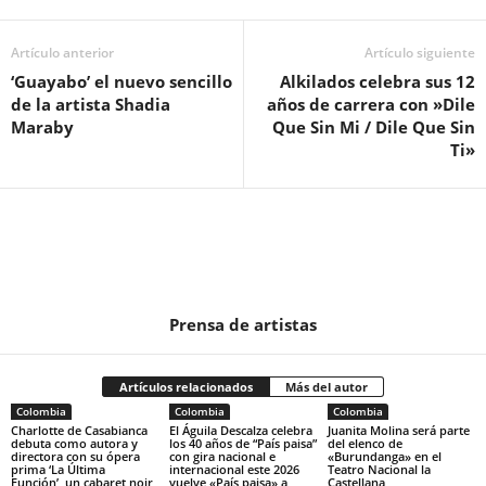
Artículo anterior
Artículo siguiente
‘Guayabo’ el nuevo sencillo
Alkilados celebra sus 12
de la artista Shadia
años de carrera con »Dile
Maraby
Que Sin Mi / Dile Que Sin
Ti»
Prensa de artistas
Artículos relacionados
Más del autor
Colombia
Colombia
Colombia
Charlotte de Casabianca
El Águila Descalza celebra
Juanita Molina será parte
debuta como autora y
los 40 años de “País paisa”
del elenco de
directora con su ópera
con gira nacional e
«Burundanga» en el
prima ‘La Última
internacional este 2026
Teatro Nacional la
Función’, un cabaret noir
vuelve «País paisa» a
Castellana