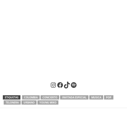
Instagram
Facebook
TikTok
Spotify
ETIQUETAS
COLOMBIA
CONCIERTO
INVITADA ESPECIAL
MUSICA
POP
TELONERA
URBANO
YOUNG MIKO