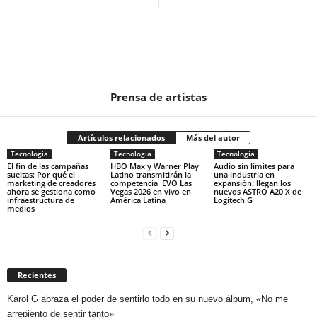
Prensa de artistas
Artículos relacionados
Más del autor
Tecnologia
Tecnologia
Tecnologia
El fin de las campañas
HBO Max y Warner Play
Audio sin límites para
sueltas: Por qué el
Latino transmitirán la
una industria en
marketing de creadores
competencia EVO Las
expansión: llegan los
ahora se gestiona como
Vegas 2026 en vivo en
nuevos ASTRO A20 X de
infraestructura de
América Latina
Logitech G
medios
Recientes
Karol G abraza el poder de sentirlo todo en su nuevo álbum, «No me
arrepiento de sentir tanto»