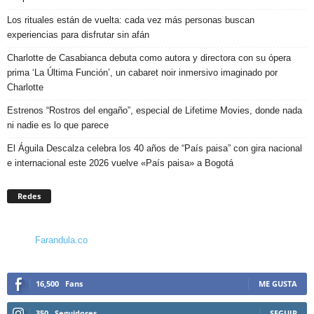
Los rituales están de vuelta: cada vez más personas buscan
experiencias para disfrutar sin afán
Charlotte de Casabianca debuta como autora y directora con su ópera
prima ‘La Última Función’, un cabaret noir inmersivo imaginado por
Charlotte
Estrenos “Rostros del engaño”, especial de Lifetime Movies, donde nada
ni nadie es lo que parece
El Águila Descalza celebra los 40 años de “País paisa” con gira nacional
e internacional este 2026 vuelve «País paisa» a Bogotá
Redes
Farandula.co
16,500
Fans
ME GUSTA
350
Seguidores
SEGUIR