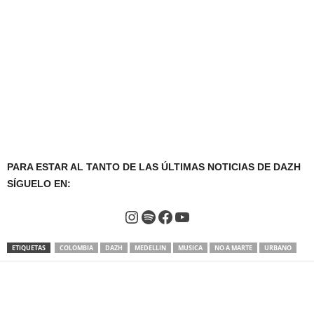
PARA ESTAR AL TANTO DE LAS ÚLTIMAS NOTICIAS DE DAZH
SÍGUELO EN:
Instagram
Spotify
Facebook
YouTube
ETIQUETAS
COLOMBIA
DAZH
MEDELLIN
MUSICA
NO A MARTE
URBANO