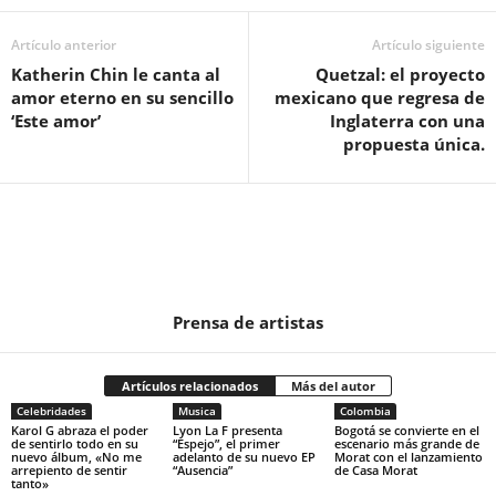
Artículo anterior
Artículo siguiente
Katherin Chin le canta al
Quetzal: el proyecto
amor eterno en su sencillo
mexicano que regresa de
‘Este amor’
Inglaterra con una
propuesta única.
Prensa de artistas
Artículos relacionados
Más del autor
Celebridades
Musica
Colombia
Karol G abraza el poder
Lyon La F presenta
Bogotá se convierte en el
de sentirlo todo en su
“Espejo”, el primer
escenario más grande de
nuevo álbum, «No me
adelanto de su nuevo EP
Morat con el lanzamiento
arrepiento de sentir
“Ausencia”
de Casa Morat
tanto»