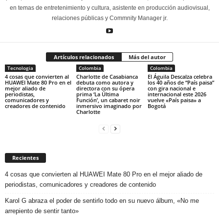
en temas de entretenimiento y cultura, asistente en producción audiovisual,
relaciones públicas y Commnity Manager jr.
Artículos relacionados
Más del autor
Tecnologia
Colombia
Colombia
4 cosas que convierten al
Charlotte de Casabianca
El Águila Descalza celebra
HUAWEI Mate 80 Pro en el
debuta como autora y
los 40 años de “País paisa”
mejor aliado de
directora con su ópera
con gira nacional e
periodistas,
prima ‘La Última
internacional este 2026
comunicadores y
Función’, un cabaret noir
vuelve «País paisa» a
creadores de contenido
inmersivo imaginado por
Bogotá
Charlotte
Recientes
4 cosas que convierten al HUAWEI Mate 80 Pro en el mejor aliado de
periodistas, comunicadores y creadores de contenido
Karol G abraza el poder de sentirlo todo en su nuevo álbum, «No me
arrepiento de sentir tanto»