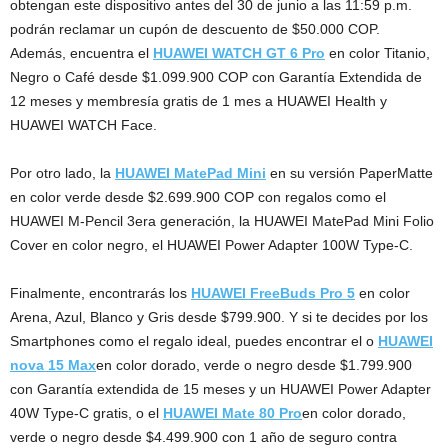
obtengan este dispositivo antes del 30 de junio a las 11:59 p.m.
podrán reclamar un cupón de descuento de $50.000 COP.
Además, encuentra el
HUAWEI WATCH GT 6 Pro
en color Titanio,
Negro o Café desde $1.099.900 COP con Garantía Extendida de
12 meses y membresía gratis de 1 mes a HUAWEI Health y
HUAWEI WATCH Face.
Por otro lado, la
HUAWEI MatePad Mini
en su versión PaperMatte
en color verde desde $2.699.900 COP con regalos como el
HUAWEI M-Pencil 3era generación, la HUAWEI MatePad Mini Folio
Cover en color negro, el HUAWEI Power Adapter 100W Type-C.
Finalmente, encontrarás los
HUAWEI FreeBuds Pro 5
en color
Arena, Azul, Blanco y Gris desde $799.900. Y si te decides por los
Smartphones como el regalo ideal, puedes encontrar el o
HUAWEI
nova 15 Max
en color dorado, verde o negro desde $1.799.900
con Garantía extendida de 15 meses y un HUAWEI Power Adapter
40W Type-C gratis, o el
HUAWEI Mate 80 Pro
en color dorado,
verde o negro desde $4.499.900 con 1 año de seguro contra