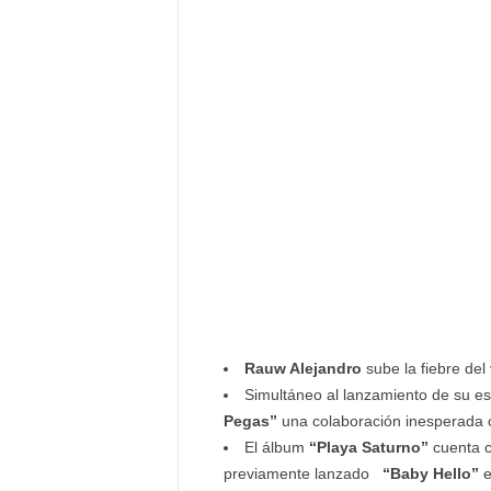
Rauw Alejandro
sube la fiebre de
Simultáneo al lanzamiento de su e
Pegas”
una colaboración inesperada c
El álbum
“Playa Saturno”
cuenta c
previamente lanzado
“Baby Hello”
e