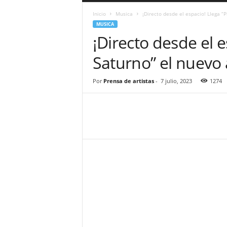
a
Inicio
Musica
¡Directo desde el espacio! Llega “
r
MUSICA
a
¡Directo desde el e
n
d
Saturno” el nuevo
u
l
a
Por
Prensa de artistas
-
7 julio, 2023
1274
.
C
O
N
o
t
i
c
i
a
s
d
e