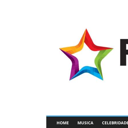
–
HOME
MUSICA
CELEBRIDAD
F