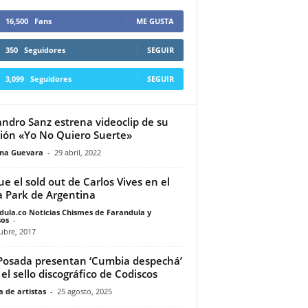
16,500
Fans
ME GUSTA
350
Seguidores
SEGUIR
3,099
Seguidores
SEGUIR
andro Sanz estrena videoclip de su
ión «Yo No Quiero Suerte»
ina Guevara
-
29 abril, 2022
fue el sold out de Carlos Vives en el
 Park de Argentina
dula.co Noticias Chismes de Farandula y
os
-
ubre, 2017
Posada presentan ‘Cumbia despechá’
 el sello discográfico de Codiscos
 de artistas
-
25 agosto, 2025