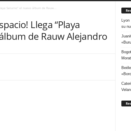
Playa Saturno” el nuevo álbum de Rauw...
Rec
Lyon 
spacio! Llega “Playa
su nu
 álbum de Rauw Alejandro
Juani
«Buru
Bogot
Morat
Beéle
«Boro
Cater
Velan
Re