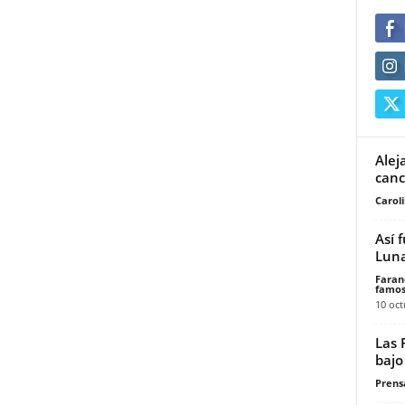
Alej
canc
Carol
Así 
Luna
Faran
famos
10 oct
Las 
bajo
Prensa