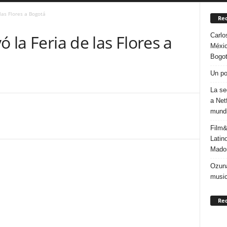
las Flores a Bogotá
Rec
Carlo
ó la Feria de las Flores a
Méxic
Bogo
Un po
La se
a Net
mundi
Film&
Latin
Mado
Ozuna
music
Re