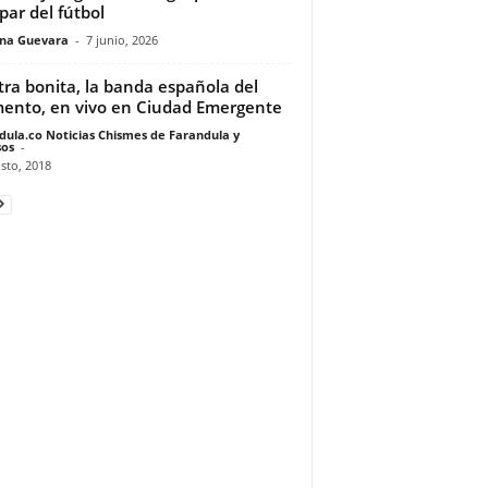
par del fútbol
ina Guevara
-
7 junio, 2026
tra bonita, la banda española del
nto, en vivo en Ciudad Emergente
dula.co Noticias Chismes de Farandula y
os
-
sto, 2018