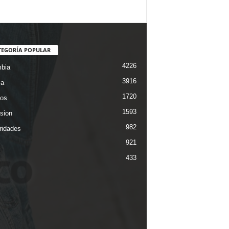
TEGORÍA POPULAR
4226
bia
3916
ca
1720
os
1593
ision
982
ridades
921
433