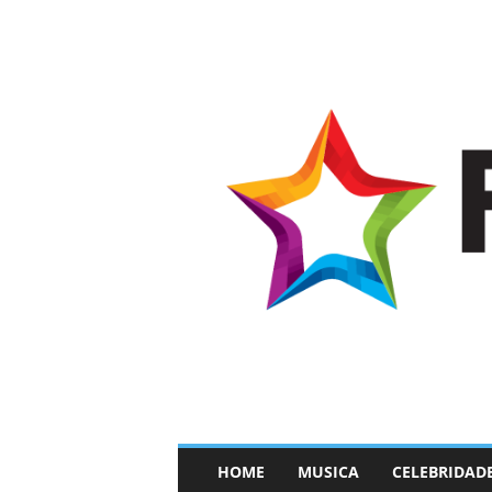
–
HOME
MUSICA
CELEBRIDAD
F