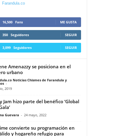
Farandula.co
16,500
Fans
ME GUSTA
350
Seguidores
SEGUIR
3,099
Seguidores
SEGUIR
ene Amenazzy se posiciona en el
ro urbano
dula.co Noticias Chismes de Farandula y
os
-
io, 2019
y Jam hizo parte del benéfico ‘Global
Gala’
ina Guevara
-
24 mayo, 2022
time convierte su programación en
álido y hogareño refugio para