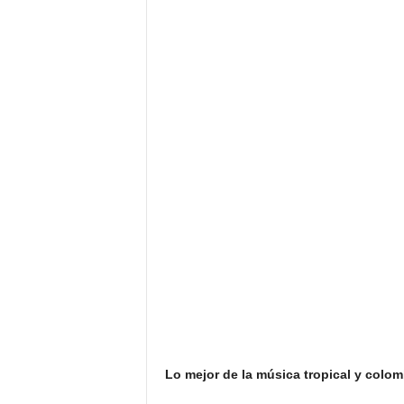
F
a
m
o
s
o
s
Lo mejor de la música tropical y colom