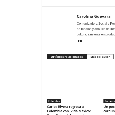
Carolina Guevara
Comunicadora Social y Peri
de medios y análisis de inf
cultura, asistente en produ
Artículos relacionados
Más del autor
Colombia
Colombi
Carlos Rivera regresa a
Un poco
Colombia con ¡Vida México!
cordur