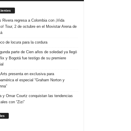
ientes
s Rivera regresa a Colombia con ¡Vida
o! Tour, 2 de octubre en el Movistar Arena de
tá
co de locura para la cordura
gunda parte de Cien años de soledad ya llegó
flix y Bogotá fue testigo de su premiere
al
Arts presenta en exclusiva para
oamérica el especial “Graham Norton y
nna”
 y Omar Courtz conquistan las tendencias
ales con “Zizi”
des