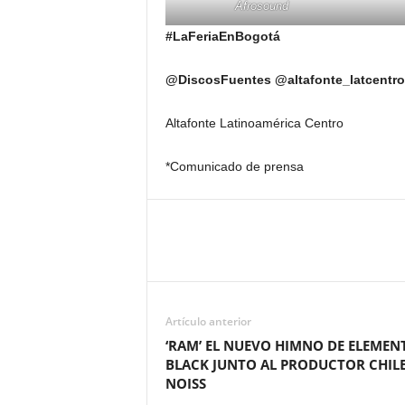
Afrosound
#LaFeriaEnBogotá
@DiscosFuentes @altafonte_latcentro
Altafonte Latinoamérica Centro
*Comunicado de prensa
Artículo anterior
‘RAM’ EL NUEVO HIMNO DE ELEMEN
BLACK JUNTO AL PRODUCTOR CHIL
NOISS