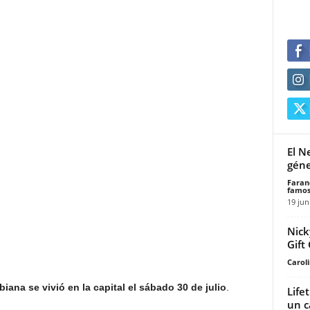
El N
géne
Faran
famos
19 jun
Nick
Gift 
Carol
biana se vivió
en la capital el sábado 30 de julio
.
Life
un c