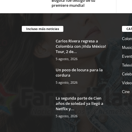
Bogotá fue testigo de su
premiere mundial
Incluso más noticias
CA
Colom
Carlos Rivera regresa a
Colombia con ¡Vida México!
Musi
Tour, 2 de...
Event
5 agosto, 2026
Telev
Un poco de locura para la
Celeb
cordura
5 agosto, 2026
Video
Cine
La segunda parte de Cien
años de soledad ya llegó a
Netflix y...
5 agosto, 2026