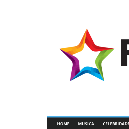
–
HOME
MUSICA
CELEBRIDAD
F