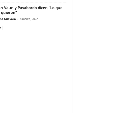
n Vauri y Pasabordo dicen “Lo que
s quieren”
ina Guevara
-
8 marzo, 2022