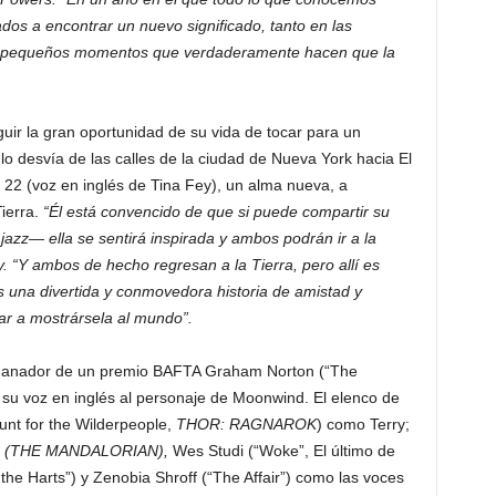
dos a encontrar un nuevo significado, tanto en las
 pequeños momentos que verdaderamente hacen que la
guir la gran oportunidad de su vida de tocar para un
lo desvía de las calles de la ciudad de Nueva York hacia El
22 (voz en inglés de Tina Fey), un alma nueva, a
Tierra.
“Él está convencido de que si puede compartir su
jazz— ella se sentirá inspirada y ambos podrán ir a la
. “Y ambos de hecho regresan a la Tierra, pero allí es
 una divertida y conmovedora historia de amistad y
r a mostrársela al mundo”.
s ganador de un premio BAFTA Graham Norton (“The
su voz en inglés al personaje de Moonwind. El elenco de
nt for the Wilderpeople,
THOR: RAGNAROK
) como Terry;
e
(THE MANDALORIAN),
Wes Studi (“Woke”, El último de
the Harts”) y Zenobia Shroff (“The Affair”) como las voces