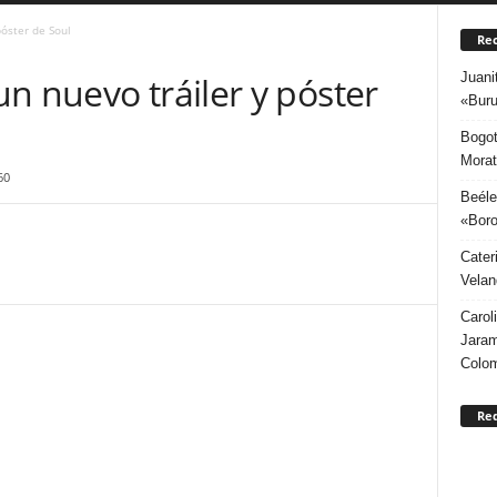
póster de Soul
Rec
Juani
n nuevo tráiler y póster
«Buru
Bogot
Morat
60
Beéle
«Boro
Cater
Velan
Carol
Jaram
Colo
Re