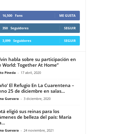
16,500
Fans
ME GUSTA
350
Seguidores
SEGUIR
3,099
Seguidores
SEGUIR
alvin habla sobre su participación en
 World: Together At Home”
to Pineda
-
17 abril, 2020
baño’ El Refugio En La Cuarentena –
eno 25 de diciembre en salas...
ina Guevara
-
3 diciembre, 2020
tá eligió sus reinas para los
ámenes de belleza del país: María
...
ina Guevara
-
24 noviembre, 2021