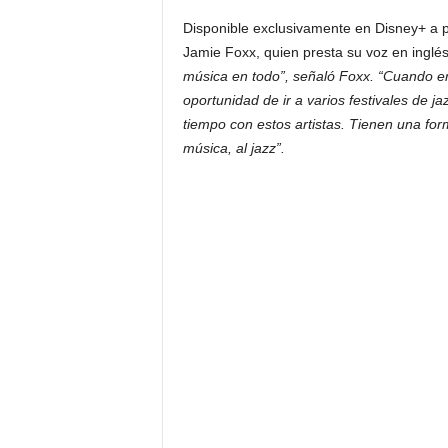
F
a
Disponible exclusivamente en Disney+ a pa
m
Jamie Foxx, quien presta su voz en inglés
o
música en todo”, señaló Foxx. “Cuando ere
s
oportunidad de ir a varios festivales de 
o
tiempo con estos artistas. Tienen una for
s
música, al jazz”.