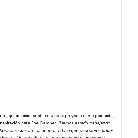
s, quien inicialmente se unió al proyecto como guionista,
 inspiración para Joe Gardner.
“Hemos estado trabajando
 ahora parece ser más oportuna de lo que podríamos haber
owers. “En un año en el que todo lo que conocemos