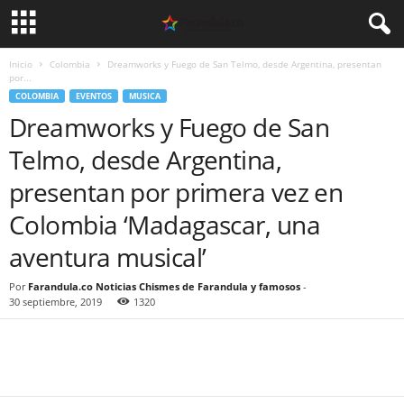
Inicio
Colombia
Dreamworks y Fuego de San Telmo, desde Argentina, presentan
por...
COLOMBIA
EVENTOS
MUSICA
Dreamworks y Fuego de San
Telmo, desde Argentina,
presentan por primera vez en
Colombia ‘Madagascar, una
aventura musical’
Por
Farandula.co Noticias Chismes de Farandula y famosos
-
30 septiembre, 2019
1320