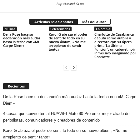
http://farandula.co
Artículos relacionados
Más del autor
Musica
Celebridades
Colombia
De la Rose hace su
Karol G abraza el poder
Charlotte de Casabianca
declaración más audaz
de sentirlo todo en su
debuta como autora y
hasta la fecha con «Mi
nuevo álbum, «No me
directora con su ópera
Carpe Diem»
arrepiento de sentir
prima ‘La Última
tanto»
Función’, un cabaret noir
inmersivo imaginado por
Charlotte
Recientes
De la Rose hace su declaración más audaz hasta la fecha con «Mi Carpe
Diem»
4 cosas que convierten al HUAWEI Mate 80 Pro en el mejor aliado de
periodistas, comunicadores y creadores de contenido
Karol G abraza el poder de sentirlo todo en su nuevo álbum, «No me
arrepiento de sentir tanto»