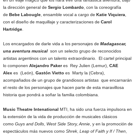
en un viaje mágico que los hará vivir una fantástica aventura, bajo
la dirección general de
Sergio Lombardo
, con la coreografía
de
Bebe Labougle
, ensamble vocal a cargo de
Katie Viquiera
,
con el diseño de maquillaje y caracterizaciones de
Carol
Hartridge
.
Los encargados de darle vida a los personajes de
Madagascar,
una aventura musical
son un selecto grupo de reconocidos
artistas argentinos con un talento extraordinario. El cartel principal
lo componen
Alejandro Paker
es Rey Julien (Lemur),
CAE
Alex
es (León),
Gastón Vietto
es Marty la (Cebra),
acompañados de un grupo de grandiosos artistas que encarnarán
el resto de los personajes que hacen parte de esta maravillosa
historia que pondrá a soñar la familia colombiana.
Music Theatre Intenational
MTI, ha sido una fuerza impulsora en
la extensión de la vida de producción de musicales clásicos
como
Guys and Dolls
,
West Side Story, Annie
, y en la promoción de
espectáculos más nuevos como
Shrek
,
Leap of Faith
y If / Then
,