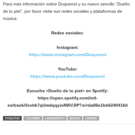
Para más información sobre Duquenzii y su nuevo sencillo “Dueño
de tu piel”, por favor visite sus redes sociales y plataformas de
música.
Redes sociales:
Instagram:
https://www.instagram.com/Duquenzii
YouTube:
https://www.youtube.com/Duquenzii
Escucha «Dueño de tu piel» en Spotify:
https://open.spotify.com/intl-
es/track/3vcbk7qUmdqqyioN9iVJlP?si=da06e1bb6240416d
ETIQUETAS
COLOMBIA
LANZAMIENTO
MUSICA
URBANO