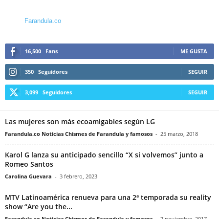
Farandula.co
16,500
Fans
ME GUSTA
350
Seguidores
SEGUIR
3,099
Seguidores
SEGUIR
Las mujeres son más ecoamigables según LG
Farandula.co Noticias Chismes de Farandula y famosos
-
25 marzo, 2018
Karol G lanza su anticipado sencillo “X si volvemos” junto a
Romeo Santos
Carolina Guevara
-
3 febrero, 2023
MTV Latinoamérica renueva para una 2ª temporada su reality
show “Are you the...
Farandula.co Noticias Chismes de Farandula y famosos
-
7 noviembre, 2017