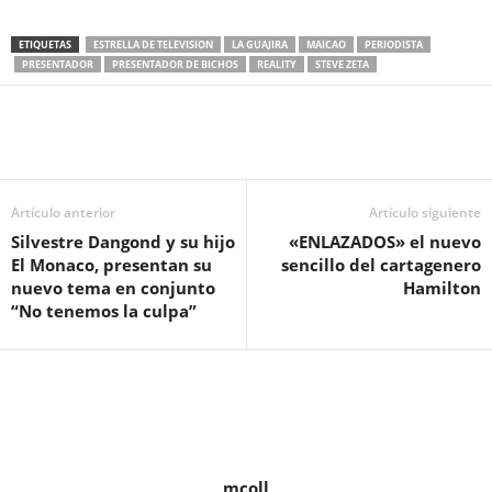
ETIQUETAS
ESTRELLA DE TELEVISION
LA GUAJIRA
MAICAO
PERIODISTA
PRESENTADOR
PRESENTADOR DE BICHOS
REALITY
STEVE ZETA
Artículo anterior
Artículo siguiente
Silvestre Dangond y su hijo
«ENLAZADOS» el nuevo
El Monaco, presentan su
sencillo del cartagenero
nuevo tema en conjunto
Hamilton
“No tenemos la culpa”
mcoll