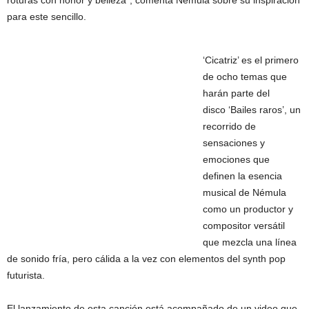
roturas con honor y belleza”, comenta Némula sobre su inspiración
para este sencillo.
‘Cicatriz’ es el primero
de ocho temas que
harán parte del
disco ‘Bailes raros’, un
recorrido de
sensaciones y
emociones que
definen la esencia
musical de Némula
como un productor y
compositor versátil
que mezcla una línea
de sonido fría, pero cálida a la vez con elementos del synth pop
futurista.
El lanzamiento de esta canción está acompañado de un video que