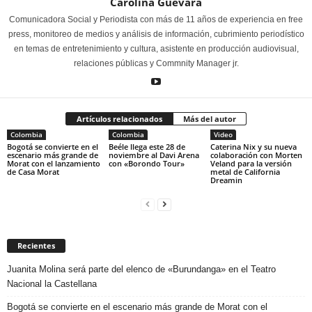
Carolina Guevara
Comunicadora Social y Periodista con más de 11 años de experiencia en free
press, monitoreo de medios y análisis de información, cubrimiento periodístico
en temas de entretenimiento y cultura, asistente en producción audiovisual,
relaciones públicas y Commnity Manager jr.
Artículos relacionados
Más del autor
Colombia
Colombia
Video
Bogotá se convierte en el
Beéle llega este 28 de
Caterina Nix y su nueva
escenario más grande de
noviembre al Davi Arena
colaboración con Morten
Morat con el lanzamiento
con «Borondo Tour»
Veland para la versión
de Casa Morat
metal de California
Dreamin
Recientes
Juanita Molina será parte del elenco de «Burundanga» en el Teatro
Nacional la Castellana
Bogotá se convierte en el escenario más grande de Morat con el