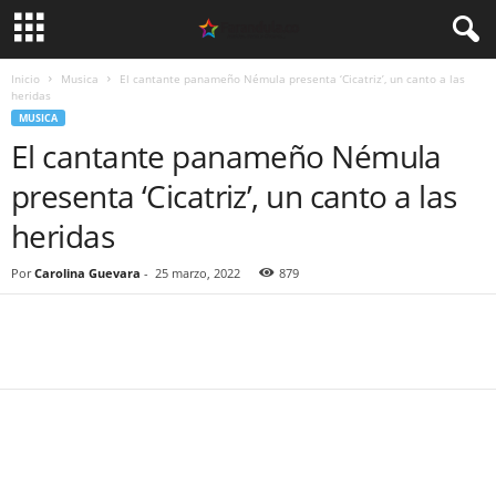
Inicio
Musica
El cantante panameño Némula presenta ‘Cicatriz’, un canto a las
heridas
MUSICA
El cantante panameño Némula
presenta ‘Cicatriz’, un canto a las
heridas
Por
Carolina Guevara
-
25 marzo, 2022
879