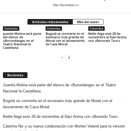
http://farandula.co
Artículos relacionados
Más del autor
Colombia
Colombia
Colombia
Juanita Molina será parte
Bogotá se convierte en el
Beéle llega este 28 de
del elenco de
escenario más grande de
noviembre al Davi Arena
«Burundanga» en el
Morat con el lanzamiento
con «Borondo Tour»
Teatro Nacional la
de Casa Morat
Castellana
Recientes
Juanita Molina será parte del elenco de «Burundanga» en el Teatro
Nacional la Castellana
Bogotá se convierte en el escenario más grande de Morat con el
lanzamiento de Casa Morat
Beéle llega este 28 de noviembre al Davi Arena con «Borondo Tour»
Caterina Nix y su nueva colaboración con Morten Veland para la versión