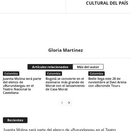
CULTURAL DEL PAÍS
Gloria Martinez
Artículos relacionados
Más del autor
Colombia
Colombia
Colombia
Juanita Molina será parte
Bogotá se convierte en el
Beéle llega este 28 de
del elenco de
escenario más grande de
noviembre al Davi Arena
«Burundanga» en el
Morat con el lanzamiento
con «Borondo Tour»
Teatro Nacional la
de Casa Morat
Castellana
Recientes
Juanita Molina será parte del elenco de «Burundanga» en el Teatro