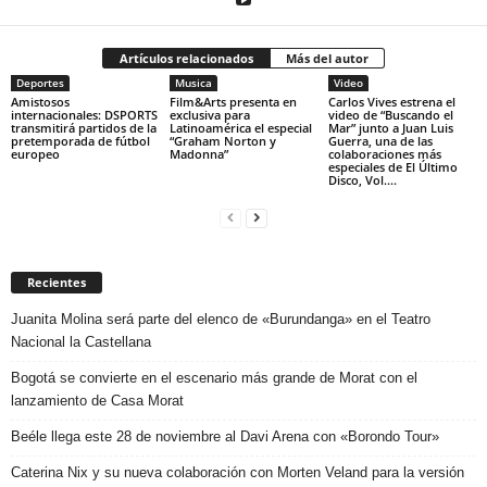
Artículos relacionados
Más del autor
Deportes
Musica
Video
Amistosos
Film&Arts presenta en
Carlos Vives estrena el
internacionales: DSPORTS
exclusiva para
video de “Buscando el
transmitirá partidos de la
Latinoamérica el especial
Mar” junto a Juan Luis
pretemporada de fútbol
“Graham Norton y
Guerra, una de las
europeo
Madonna”
colaboraciones más
especiales de El Último
Disco, Vol....
Recientes
Juanita Molina será parte del elenco de «Burundanga» en el Teatro
Nacional la Castellana
Bogotá se convierte en el escenario más grande de Morat con el
lanzamiento de Casa Morat
Beéle llega este 28 de noviembre al Davi Arena con «Borondo Tour»
Caterina Nix y su nueva colaboración con Morten Veland para la versión