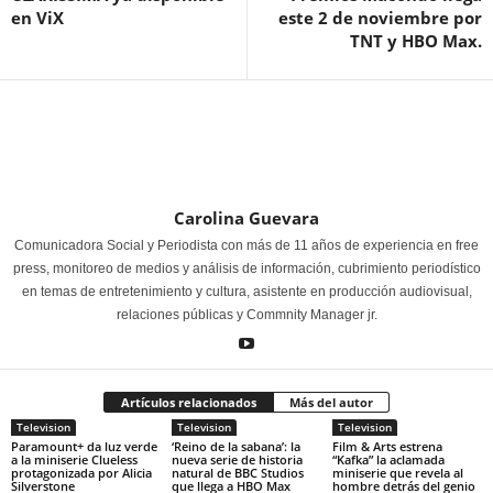
en ViX
este 2 de noviembre por
TNT y HBO Max.
Carolina Guevara
Comunicadora Social y Periodista con más de 11 años de experiencia en free
press, monitoreo de medios y análisis de información, cubrimiento periodístico
en temas de entretenimiento y cultura, asistente en producción audiovisual,
relaciones públicas y Commnity Manager jr.
Artículos relacionados
Más del autor
Television
Television
Television
Paramount+ da luz verde
‘Reino de la sabana’: la
Film & Arts estrena
a la miniserie Clueless
nueva serie de historia
“Kafka” la aclamada
protagonizada por Alicia
natural de BBC Studios
miniserie que revela al
Silverstone
que llega a HBO Max
hombre detrás del genio