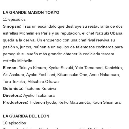
LA GRANDE MAISON TOKYO
11 episodios
Sinopsis:
Tras un escándalo que destruye su restaurante de dos
estrellas Michelin en París y su reputación, el chef Natsuki Obana
queda a la deriva. Un encuentro con una chef rival reaviva su
pasión y, juntos, reúnen a un equipo de talentosos cocineros para
perseguir su sueño más grande: obtener la codiciada tercera
estrella Michelin.
Elenco:
Takuya Kimura, Kyoka Suzuki, Yuta Tamamori, Kanichiro,
Aki Asakura, Ayako Yoshitani, Kikunosuke One, Anne Nakamura,
Toru Tezuka, Mitsuhiro Oikawa
Guionista:
Tsutomu Kuroiwa
Directora:
Ayuko Tsukahara
Productores:
Hidenori Iyoda, Keiko Matsumoto, Kaori Shiomura
LA GUARIDA DEL LEÓN
10 episodios