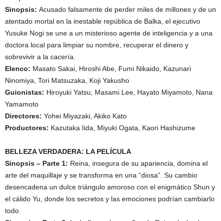
Sinopsis:
Acusado falsamente de perder miles de millones y de un
atentado mortal en la inestable república de Balka, el ejecutivo
Yusuke Nogi se une a un misterioso agente de inteligencia y a una
doctora local para limpiar su nombre, recuperar el dinero y
sobrevivir a la cacería.
Elenco:
Masato Sakai, Hiroshi Abe, Fumi Nikaido, Kazunari
Ninomiya, Tori Matsuzaka, Koji Yakusho
Guionistas:
Hiroyuki Yatsu, Masami Lee, Hayato Miyamoto, Nana
Yamamoto
Directores:
Yohei Miyazaki, Akiko Kato
Productores:
Kazutaka Iida, Miyuki Ogata, Kaori Hashizume
BELLEZA VERDADERA: LA PELÍCULA
Sinopsis – Parte 1:
Reina, insegura de su apariencia, domina el
arte del maquillaje y se transforma en una “diosa”. Su cambio
desencadena un dulce triángulo amoroso con el enigmático Shun y
el cálido Yu, donde los secretos y las emociones podrían cambiarlo
todo.