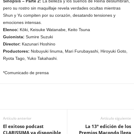
Sinopsis – Parte 2:
La belleza y los sueños de Reina deslumbran,
pero su rostro sin maquillaje revela verdades ocultas mientras
Shun y Yu compiten por su corazón, desatando tensiones y
emociones intensas.
Elenco:
Kōki, Keisuke Watanabe, Keito Tsuna
Guionista:
Sumire Suzuki
Director:
Kazunari Hoshino
Productores:
Nobuyuki Iinuma, Mari Furubayashi, Hiroyuki Goto,
Ryota Tago, Yuko Takahashi.
*Comunicado de prensa
Artículo anterior
Artículo siguiente
El exitoso podcast
La 13ª edición de los
CLARISSIMA ya disponible
Premios Macondo llega