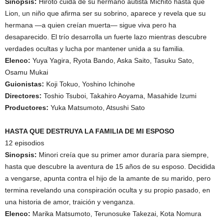
Sinopsis:
Hiroto cuida de su hermano autista Michito hasta que
Lion, un niño que afirma ser su sobrino, aparece y revela que su
hermana —a quien creían muerta— sigue viva pero ha
desaparecido. El trío desarrolla un fuerte lazo mientras descubre
verdades ocultas y lucha por mantener unida a su familia.
Elenco:
Yuya Yagira, Ryota Bando, Aska Saito, Tasuku Sato,
Osamu Mukai
Guionistas:
Koji Tokuo, Yoshino Ichinohe
Directores:
Toshio Tsuboi, Takahiro Aoyama, Masahide Izumi
Productores:
Yuka Matsumoto, Atsushi Sato
HASTA QUE DESTRUYA LA FAMILIA DE MI ESPOSO
12 episodios
Sinopsis:
Minori creía que su primer amor duraría para siempre,
hasta que descubre la aventura de 15 años de su esposo. Decidida
a vengarse, apunta contra el hijo de la amante de su marido, pero
termina revelando una conspiración oculta y su propio pasado, en
una historia de amor, traición y venganza.
Elenco:
Marika Matsumoto, Terunosuke Takezai, Kota Nomura