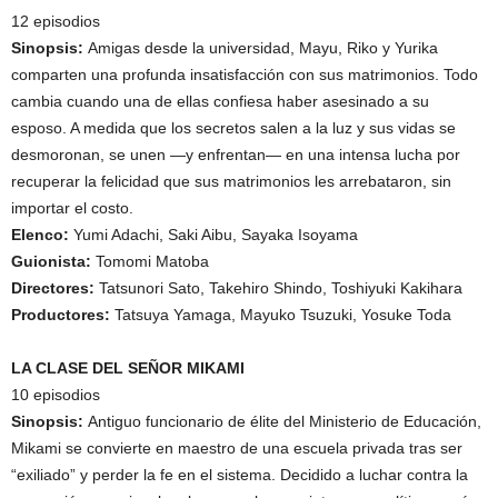
12 episodios
Sinopsis:
Amigas desde la universidad, Mayu, Riko y Yurika
comparten una profunda insatisfacción con sus matrimonios. Todo
cambia cuando una de ellas confiesa haber asesinado a su
esposo. A medida que los secretos salen a la luz y sus vidas se
desmoronan, se unen —y enfrentan— en una intensa lucha por
recuperar la felicidad que sus matrimonios les arrebataron, sin
importar el costo.
Elenco:
Yumi Adachi, Saki Aibu, Sayaka Isoyama
Guionista:
Tomomi Matoba
Directores:
Tatsunori Sato, Takehiro Shindo, Toshiyuki Kakihara
Productores:
Tatsuya Yamaga, Mayuko Tsuzuki, Yosuke Toda
LA CLASE DEL SEÑOR MIKAMI
10 episodios
Sinopsis:
Antiguo funcionario de élite del Ministerio de Educación,
Mikami se convierte en maestro de una escuela privada tras ser
“exiliado” y perder la fe en el sistema. Decidido a luchar contra la