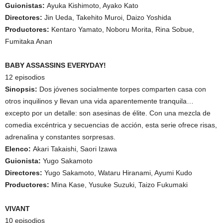
Guionistas:
Ayuka Kishimoto, Ayako Kato
Directores:
Jin Ueda, Takehito Muroi, Daizo Yoshida
Productores:
Kentaro Yamato, Noboru Morita, Rina Sobue,
Fumitaka Anan
BABY ASSASSINS EVERYDAY!
12 episodios
Sinopsis:
Dos jóvenes socialmente torpes comparten casa con
otros inquilinos y llevan una vida aparentemente tranquila…
excepto por un detalle: son asesinas de élite. Con una mezcla de
comedia excéntrica y secuencias de acción, esta serie ofrece risas,
adrenalina y constantes sorpresas.
Elenco:
Akari Takaishi, Saori Izawa
Guionista:
Yugo Sakamoto
Directores:
Yugo Sakamoto, Wataru Hiranami, Ayumi Kudo
Productores:
Mina Kase, Yusuke Suzuki, Taizo Fukumaki
VIVANT
10 episodios