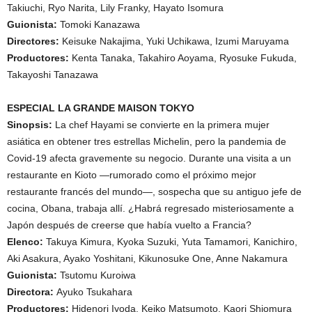
Takiuchi, Ryo Narita, Lily Franky, Hayato Isomura
Guionista:
Tomoki Kanazawa
Directores:
Keisuke Nakajima, Yuki Uchikawa, Izumi Maruyama
Productores:
Kenta Tanaka, Takahiro Aoyama, Ryosuke Fukuda,
Takayoshi Tanazawa
ESPECIAL LA GRANDE MAISON TOKYO
Sinopsis:
La chef Hayami se convierte en la primera mujer
asiática en obtener tres estrellas Michelin, pero la pandemia de
Covid-19 afecta gravemente su negocio. Durante una visita a un
restaurante en Kioto —rumorado como el próximo mejor
restaurante francés del mundo—, sospecha que su antiguo jefe de
cocina, Obana, trabaja allí. ¿Habrá regresado misteriosamente a
Japón después de creerse que había vuelto a Francia?
Elenco:
Takuya Kimura, Kyoka Suzuki, Yuta Tamamori, Kanichiro,
Aki Asakura, Ayako Yoshitani, Kikunosuke One, Anne Nakamura
Guionista:
Tsutomu Kuroiwa
Directora:
Ayuko Tsukahara
Productores:
Hidenori Iyoda, Keiko Matsumoto, Kaori Shiomura