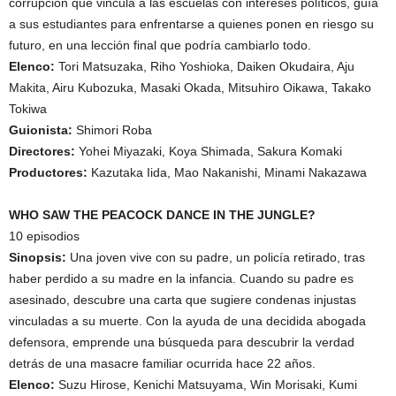
corrupción que vincula a las escuelas con intereses políticos, guía
a sus estudiantes para enfrentarse a quienes ponen en riesgo su
futuro, en una lección final que podría cambiarlo todo.
Elenco:
Tori Matsuzaka, Riho Yoshioka, Daiken Okudaira, Aju
Makita, Airu Kubozuka, Masaki Okada, Mitsuhiro Oikawa, Takako
Tokiwa
Guionista:
Shimori Roba
Directores:
Yohei Miyazaki, Koya Shimada, Sakura Komaki
Productores:
Kazutaka Iida, Mao Nakanishi, Minami Nakazawa
WHO SAW THE PEACOCK DANCE IN THE JUNGLE?
10 episodios
Sinopsis:
Una joven vive con su padre, un policía retirado, tras
haber perdido a su madre en la infancia. Cuando su padre es
asesinado, descubre una carta que sugiere condenas injustas
vinculadas a su muerte. Con la ayuda de una decidida abogada
defensora, emprende una búsqueda para descubrir la verdad
detrás de una masacre familiar ocurrida hace 22 años.
Elenco:
Suzu Hirose, Kenichi Matsuyama, Win Morisaki, Kumi