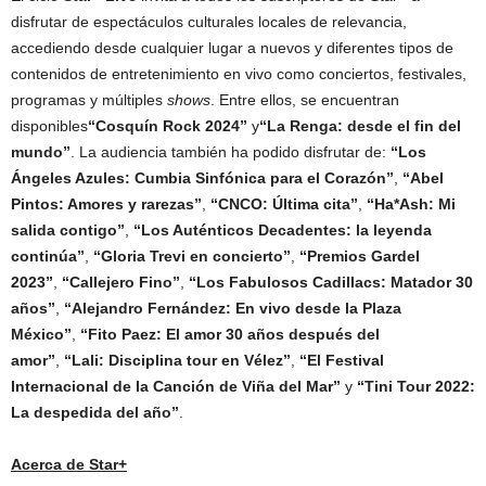
disfrutar de espectáculos culturales locales de relevancia,
accediendo desde cualquier lugar a nuevos y diferentes tipos de
contenidos de entretenimiento en vivo como conciertos, festivales,
programas y múltiples
shows
. Entre ellos, se encuentran
disponibles
“Cosquín Rock 2024”
y
“La Renga: desde el fin del
mundo”
. La audiencia también ha podido disfrutar de:
“Los
Ángeles Azules: Cumbia Sinfónica para el Corazón”
,
“Abel
Pintos: Amores y rarezas”
,
“CNCO: Última cita”
,
“Ha*Ash: Mi
salida contigo”
,
“Los Auténticos Decadentes: la leyenda
continúa”
,
“Gloria Trevi en concierto”
,
“Premios Gardel
2023”
,
“Callejero Fino”
,
“Los Fabulosos Cadillacs: Matador 30
años”
,
“
Alejandro Fernández: En vivo desde la Plaza
México”
,
“
Fito Paez: El amor 30 años después del
amor”
,
“Lali: Disciplina tour en Vélez”
,
“El Festival
Internacional de la Canción de Viña del Mar”
y
“Tini Tour 2022:
La despedida del año”
.
Acerca de Star+