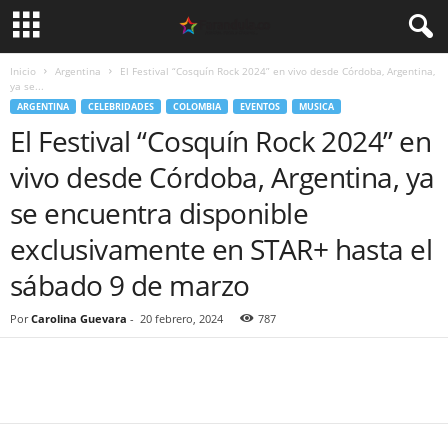
Inicio
Argentina
El Festival “Cosquín Rock 2024” en vivo desde Córdoba, Argentina,
ya se...
ARGENTINA
CELEBRIDADES
COLOMBIA
EVENTOS
MUSICA
El Festival “Cosquín Rock 2024” en
vivo desde Córdoba, Argentina, ya
se encuentra disponible
exclusivamente en STAR+ hasta el
sábado 9 de marzo
Por
Carolina Guevara
-
20 febrero, 2024
787