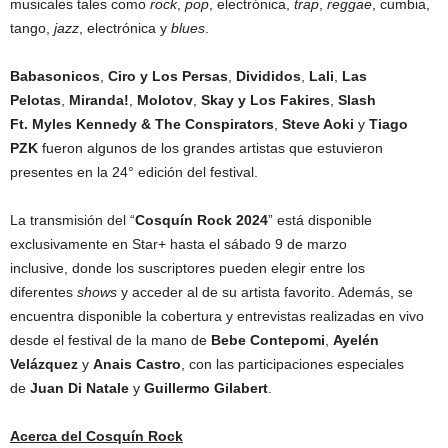
musicales tales como
rock
,
pop
, electrónica,
trap
,
reggae
, cumbia,
tango,
jazz
, electrónica y
blues
.
Babasonicos
,
Ciro y Los Persas
,
Divididos
,
Lali
,
Las
Pelotas
,
Miranda!
,
Molotov
,
Skay y Los Fakires
,
Slash
Ft.
Myles Kennedy & The Conspirators
,
Steve Aoki
y
Tiago
PZK
fueron algunos de los grandes artistas que estuvieron
presentes en la 24° edición del festival.
La transmisión del “
Cosquín Rock 2024
” está disponible
exclusivamente en Star+ hasta el sábado 9 de marzo
inclusive, donde los suscriptores pueden elegir entre los
diferentes
shows
y acceder al de su artista favorito. Además, se
encuentra disponible la cobertura y entrevistas realizadas en vivo
desde el festival de la mano de
Bebe Contepomi
,
Ayelén
Velázquez
y
Anais Castro
, con las participaciones especiales
de
Juan Di Natale
y
Guillermo Gilabert
.
Acerca del Cosquín Rock