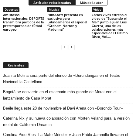
Artículos relacionados
Más del autor
Deportes
Musica
Video
Amistosos
Film&Arts presenta en
Carlos Vives estrena el
internacionales: DSPORTS
exclusiva para
video de “Buscando el
transmitirá partidos de la
Latinoamérica el especial
Mar” junto a Juan Luis
pretemporada de fútbol
“Graham Norton y
Guerra, una de las
europeo
Madonna”
colaboraciones más
especiales de El Último
Disco, Vol....
Recientes
Juanita Molina será parte del elenco de «Burundanga» en el Teatro
Nacional la Castellana
Bogotá se convierte en el escenario más grande de Morat con el
lanzamiento de Casa Morat
Beéle llega este 28 de noviembre al Davi Arena con «Borondo Tour»
Caterina Nix y su nueva colaboración con Morten Veland para la versión
metal de California Dreamin
Carolina Pico Ríos, La Mafe Méndez y Juan Pablo Jaramillo llevaron el