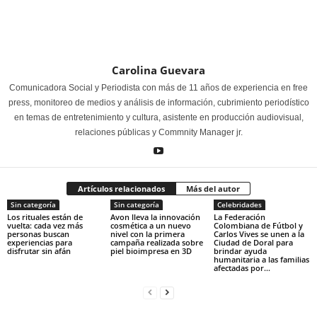
Carolina Guevara
Comunicadora Social y Periodista con más de 11 años de experiencia en free
press, monitoreo de medios y análisis de información, cubrimiento periodístico
en temas de entretenimiento y cultura, asistente en producción audiovisual,
relaciones públicas y Commnity Manager jr.
Artículos relacionados
Más del autor
Sin categoría
Sin categoría
Celebridades
Los rituales están de
Avon lleva la innovación
La Federación
vuelta: cada vez más
cosmética a un nuevo
Colombiana de Fútbol y
personas buscan
nivel con la primera
Carlos Vives se unen a la
experiencias para
campaña realizada sobre
Ciudad de Doral para
disfrutar sin afán
piel bioimpresa en 3D
brindar ayuda
humanitaria a las familias
afectadas por...