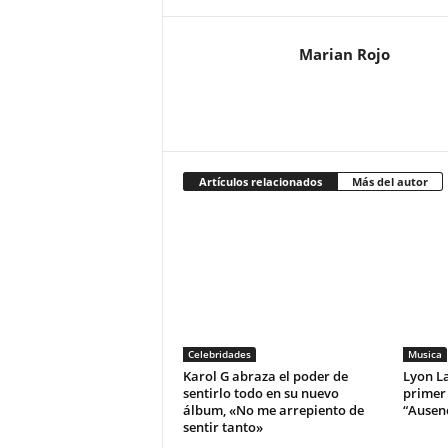
Marian Rojo
Artículos relacionados
Más del autor
Celebridades
Musica
Karol G abraza el poder de
Lyon La
sentirlo todo en su nuevo
primer
álbum, «No me arrepiento de
“Ausen
sentir tanto»