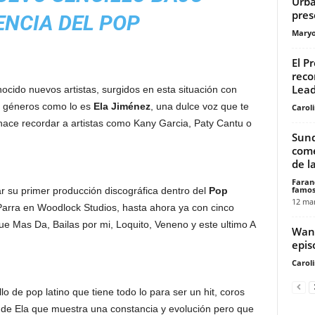
Urba
pres
ENCIA DEL POP
Maryo
El P
reco
Lead
ido nuevos artistas, surgidos en esta situación con
s géneros como lo es
Ela Jiménez
, una dulce voz que te
Carol
 hace recordar a artistas como Kany Garcia, Paty Cantu o
Sund
come
de la
Faran
famos
r su primer producción discográfica dentro del
Pop
12 mar
Parra en Woodlock Studios, hasta ahora ya con cinco
ue Mas Da, Bailas por mi, Loquito, Veneno y este ultimo A
Wand
epis
Carol
llo de pop latino que tiene todo lo para ser un hit, coros
z de Ela que muestra una constancia y evolución pero que