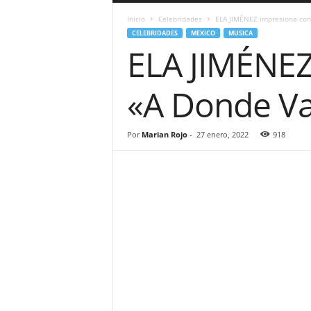
a
Inicio
Celebridades
ELA JIMÉNEZ impresiona con
r
CELEBRIDADES
MEXICO
MUSICA
a
ELA JIMÉNEZ
n
d
u
«A Donde V
l
a
.
Por
Marian Rojo
-
27 enero, 2022
918
C
O
N
o
t
i
c
i
a
s
d
e