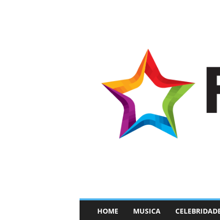
–
HOME
MUSICA
CELEBRIDAD
F