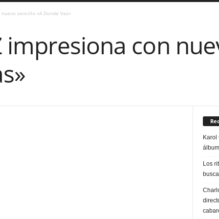
 nuevo sencillo «A Donde Vas»
 impresiona con nuev
as»
Rec
Karol 
álbum
Los ri
buscan
Charl
direct
cabare