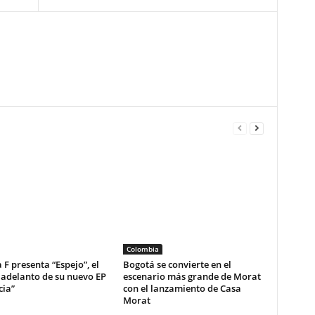
Colombia
 F presenta “Espejo”, el
Bogotá se convierte en el
 adelanto de su nuevo EP
escenario más grande de Morat
cia”
con el lanzamiento de Casa
Morat