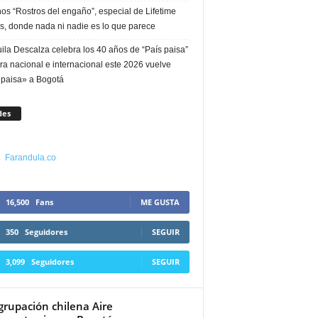
os “Rostros del engaño”, especial de Lifetime
s, donde nada ni nadie es lo que parece
ila Descalza celebra los 40 años de “País paisa”
ra nacional e internacional este 2026 vuelve
 paisa» a Bogotá
des
Farandula.co
16,500
Fans
ME GUSTA
350
Seguidores
SEGUIR
3,099
Seguidores
SEGUIR
grupación chilena Aire