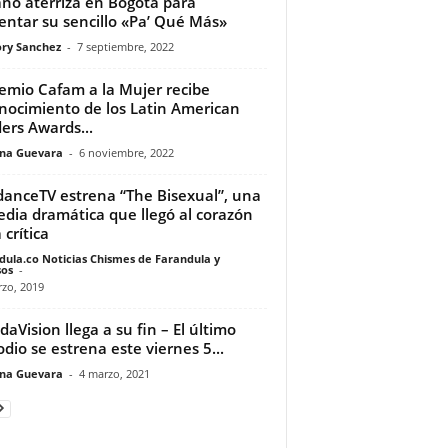
no aterriza en Bogotá para
entar su sencillo «Pa’ Qué Más»
ry Sanchez
-
7 septiembre, 2022
remio Cafam a la Mujer recibe
nocimiento de los Latin American
ers Awards...
ina Guevara
-
6 noviembre, 2022
anceTV estrena “The Bisexual”, una
dia dramática que llegó al corazón
 crítica
dula.co Noticias Chismes de Farandula y
os
-
zo, 2019
aVision llega a su fin – El último
odio se estrena este viernes 5...
ina Guevara
-
4 marzo, 2021