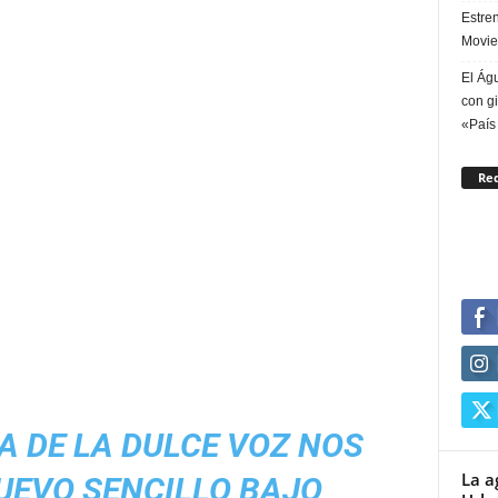
Estren
Movie
El Águ
con gi
«País
Re
 DE LA DULCE VOZ NOS
La a
UEVO SENCILLO BAJO