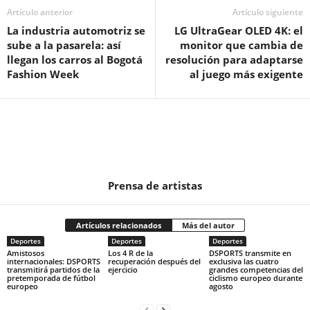
Artículo anterior
Artículo siguiente
La industria automotriz se
LG UltraGear OLED 4K: el
sube a la pasarela: así
monitor que cambia de
llegan los carros al Bogotá
resolución para adaptarse
Fashion Week
al juego más exigente
Prensa de artistas
Artículos relacionados
Más del autor
Deportes
Deportes
Deportes
Amistosos
Los 4 R de la
DSPORTS transmite en
internacionales: DSPORTS
recuperación después del
exclusiva las cuatro
transmitirá partidos de la
ejercicio
grandes competencias del
pretemporada de fútbol
ciclismo europeo durante
europeo
agosto