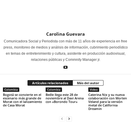
Carolina Guevara
Comunicadora Social y Periodista con más de 11 años de experiencia en free
press, monitoreo de medios y análisis de información, cubrimiento periodístico
en temas de entretenimiento y cultura, asistente en producción audiovisual,
relaciones públicas y Commnity Manager jr.
Artículos relacionados
Más del autor
Colombia
Colombia
Video
Bogotá se convierte en el
Beéle llega este 28 de
Caterina Nix y su nueva
escenario más grande de
noviembre al Davi Arena
colaboración con Morten
Morat con el lanzamiento
con «Borondo Tour»
Veland para la versión
de Casa Morat
metal de California
Dreamin