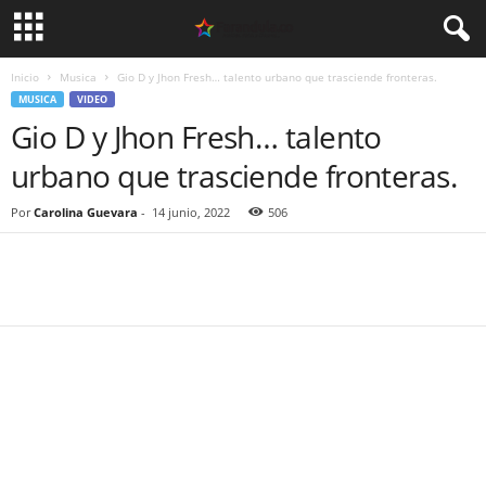
Inicio
Musica
Gio D y Jhon Fresh… talento urbano que trasciende fronteras.
MUSICA
VIDEO
Gio D y Jhon Fresh… talento
urbano que trasciende fronteras.
Por
Carolina Guevara
-
14 junio, 2022
506