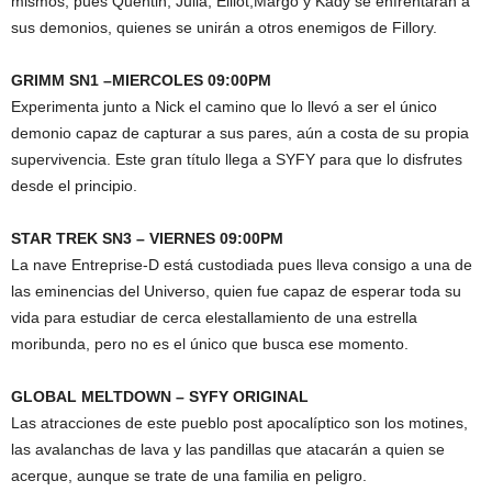
mismos, pues Quentin, Julia, Elliot,Margo y Kady se enfrentarán a
sus demonios, quienes se unirán a otros enemigos de Fillory.
GRIMM SN1 –MIERCOLES 09:00PM
Experimenta junto a Nick el camino que lo llevó a ser el único
demonio capaz de capturar a sus pares, aún a costa de su propia
supervivencia. Este gran título llega a SYFY para que lo disfrutes
desde el principio.
STAR TREK SN3 – VIERNES 09:00PM
La nave Entreprise-D está custodiada pues lleva consigo a una de
las eminencias del Universo, quien fue capaz de esperar toda su
vida para estudiar de cerca elestallamiento de una estrella
moribunda, pero no es el único que busca ese momento.
GLOBAL MELTDOWN – SYFY ORIGINAL
Las
atracciones
de
este
pueblo
post apocalíptico son los motines,
las avalanchas de lava y las pandillas que atacarán a quien se
acerque, aunque se trate de una familia en peligro.