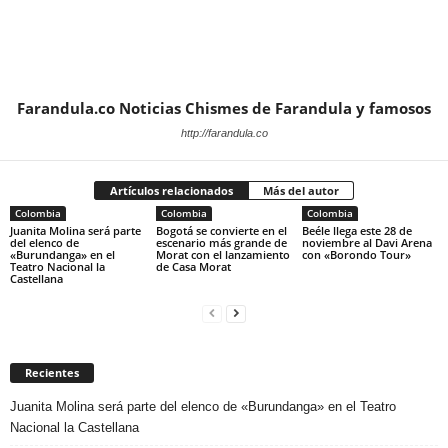
Farandula.co Noticias Chismes de Farandula y famosos
http://farandula.co
Artículos relacionados
Más del autor
Colombia
Colombia
Colombia
Juanita Molina será parte
Bogotá se convierte en el
Beéle llega este 28 de
del elenco de
escenario más grande de
noviembre al Davi Arena
«Burundanga» en el
Morat con el lanzamiento
con «Borondo Tour»
Teatro Nacional la
de Casa Morat
Castellana
Recientes
Juanita Molina será parte del elenco de «Burundanga» en el Teatro
Nacional la Castellana