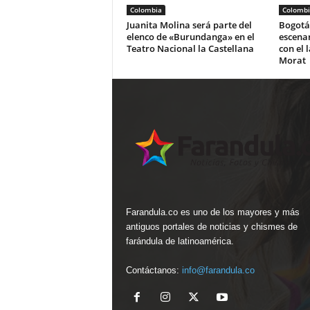
Colombia
Colombi
Juanita Molina será parte del
Bogotá 
elenco de «Burundanga» en el
escena
Teatro Nacional la Castellana
con el 
Morat
Farandula.co es uno de los mayores y más
antiguos portales de noticias y chismes de
farándula de latinoamérica.
Contáctanos:
info@farandula.co