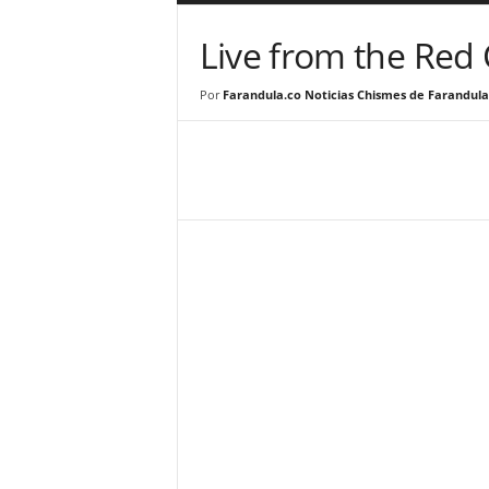
a
r
Live from the Red
a
n
Por
Farandula.co Noticias Chismes de Farandula
d
u
l
a
.
C
O
N
o
t
i
c
i
a
s
d
e