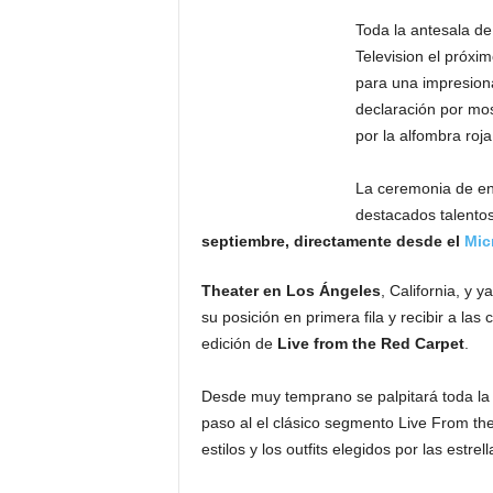
F
a
Toda la antesala de
m
Television el próxi
o
para una impresion
s
declaración por mos
o
por la alfombra roja
s
La ceremonia de en
destacados talentos
septiembre, directamente desde el
Mic
Theater en Los Ángeles
, California, y 
su posición en primera fila y recibir a l
edición de
Live from the Red Carpet
.
Desde muy temprano se palpitará toda la
paso al el clásico segmento Live From th
estilos y los outfits elegidos por las estrella