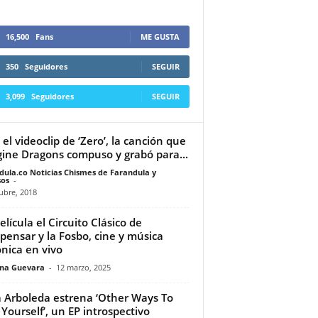
16,500
Fans
ME GUSTA
350
Seguidores
SEGUIR
3,099
Seguidores
SEGUIR
 el videoclip de ‘Zero’, la canción que
ine Dragons compuso y grabó para...
dula.co Noticias Chismes de Farandula y
os
-
ubre, 2018
elícula el Circuito Clásico de
ensar y la Fosbo, cine y música
ónica en vivo
ina Guevara
-
12 marzo, 2025
 Arboleda estrena ‘Other Ways To
 Yourself’, un EP introspectivo