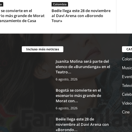
a
Colombia
se convierte en el
Beéle llega este 28 de noviembre
rio más grande de Morat
al Davi Arena con «Borondo
lanzamiento de Casa
Tour»
Incluso más noticias
CA
Colom
Juanita Molina será parte del
elenco de «Burundanga» en el
Musi
Teatro...
Event
6 agosto, 2026
Telev
Bogotá se convierte en el
Celeb
escenario más grande de
Morat con...
Video
6 agosto, 2026
Cine
Beéle llega este 28 de
noviembre al Davi Arena con
«Borondo...