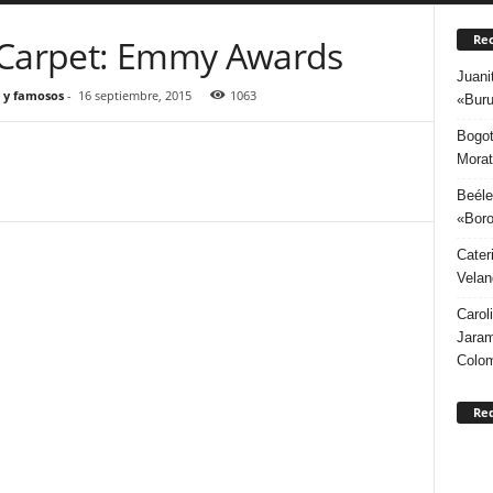
Rec
 Carpet: Emmy Awards
Juani
 y famosos
-
16 septiembre, 2015
1063
«Buru
Bogot
Morat
Beéle
«Boro
Cater
Velan
Carol
Jaram
Colo
Re