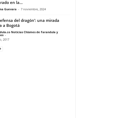
rado en la...
ina Guevara
-
7 noviembre, 2024
defensa del dragón’: una mirada
a a Bogotá
dula.co Noticias Chismes de Farandula y
os
-
io, 2017