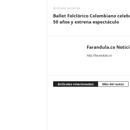
Artículo anterior
Ballet Folclórico Colombiano celeb
50 años y estrena espectáculo
Farandula.co Notic
http://farandula.co
Artículos relacionados
Más del autor