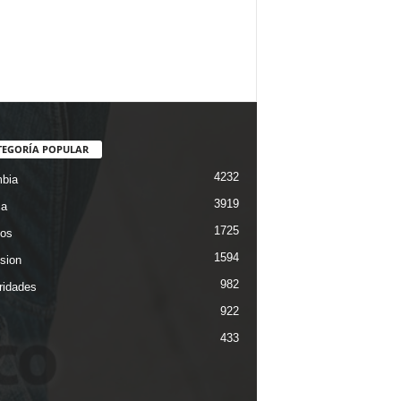
TEGORÍA POPULAR
4232
bia
3919
ca
1725
os
1594
ision
982
ridades
922
433