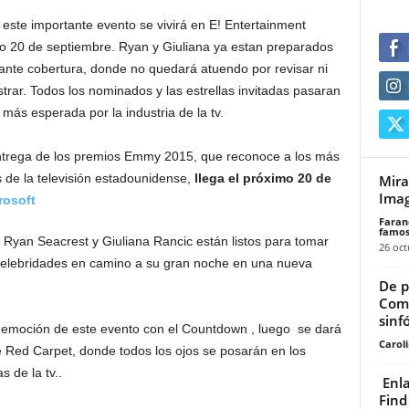
 este importante evento se vivirá en E! Entertainment
mo 20 de septiembre. Ryan y Giuliana ya estan preparados
ante cobertura, donde no quedará atuendo por revisar ni
trar. Todos los nominados y las estrellas invitadas pasaran
 más esperada por la industria de la tv.
trega de los premios Emmy 2015, que reconoce a los más
 de la televisión estadounidense,
llega el próximo 20 de
Mira
Imag
rosoft
Faran
famos
ya Ryan Seacrest y Giuliana Rancic están listos para tomar
26 oct
as celebridades en camino a su gran noche en una nueva
De p
Comp
sinf
 emoción de este evento con el Countdown , luego se dará
Carol
e Red Carpet, donde todos los ojos se posarán en los
s de la tv..
Enla
Find