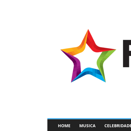
–
HOME
MUSICA
CELEBRIDAD
F