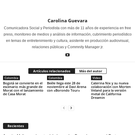
Carolina Guevara
Comunicadora Social y Periodista con más de 11 años de experiencia en free
press, monitoreo de medios y análisis de información, cubrimiento periodístico
en temas de entretenimiento y cultura, asistente en producción audiovisual,
relaciones públicas y Commnity Manager jr.
Artículos relacionados
Más del autor
Colombia
Colombia
Video
Bogotá se convierte en el
Beéle llega este 28 de
Caterina Nix y su nueva
escenario más grande de
noviembre al Davi Arena
colaboración con Morten
Morat con el lanzamiento
con «Borondo Tour»
Veland para la versión
de Casa Morat
metal de California
Dreamin
Recientes