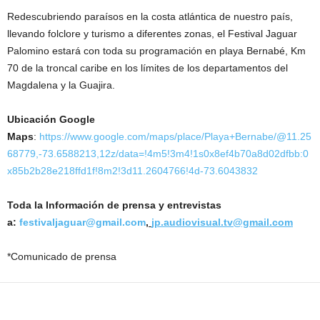
Redescubriendo paraísos en la costa atlántica de nuestro país,
llevando folclore y turismo a diferentes zonas, el Festival Jaguar
Palomino estará con toda su programación en playa Bernabé, Km
70 de la troncal caribe en los límites de los departamentos del
Magdalena y la Guajira.
Ubicación Google
Maps
:
https://www.google.com/maps/place/Playa+Bernabe/@11.25
68779,-73.6588213,12z/data=!4m5!3m4!1s0x8ef4b70a8d02dfbb:0
x85b2b28e218ffd1f!8m2!3d11.2604766!4d-73.6043832
Toda la Información de prensa y entrevistas
a:
festivaljaguar@gmail.com
,
jp.audiovisual.tv@gmail.com
*Comunicado de prensa