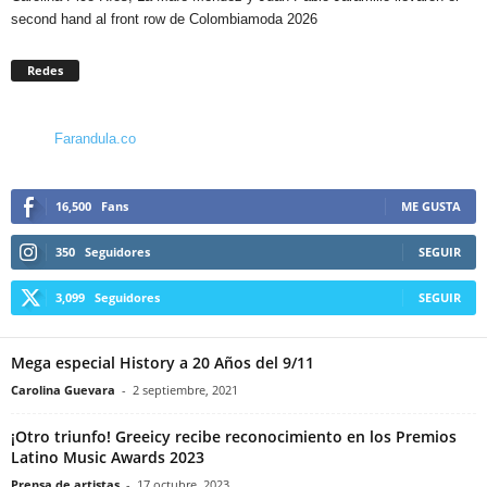
second hand al front row de Colombiamoda 2026
Redes
Farandula.co
16,500
Fans
ME GUSTA
350
Seguidores
SEGUIR
3,099
Seguidores
SEGUIR
Mega especial History a 20 Años del 9/11
Carolina Guevara
-
2 septiembre, 2021
¡Otro triunfo! Greeicy recibe reconocimiento en los Premios
Latino Music Awards 2023
Prensa de artistas
-
17 octubre, 2023