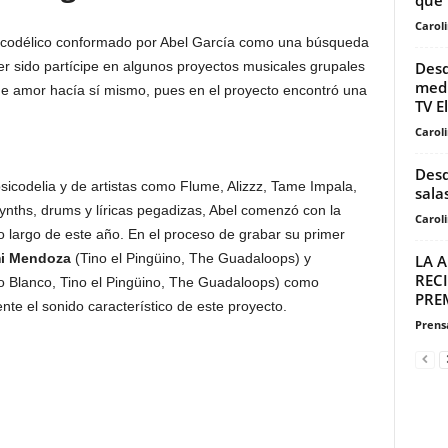
Carol
icodélico conformado por Abel García como una búsqueda
Desd
er sido partícipe en algunos proyectos musicales grupales
medi
de amor hacía sí mismo, pues en el proyecto encontró una
TV El
Carol
Desd
sicodelia y de artistas como Flume, Alizzz, Tame Impala,
salas
ynths, drums y líricas pegadizas, Abel comenzó con la
Carol
o largo de este año. En el proceso de grabar su primer
i Mendoza
(Tino el Pingüino, The Guadaloops) y
LA 
REC
o Blanco, Tino el Pingüino, The Guadaloops) como
PRE
nte el sonido característico de este proyecto.
Prensa