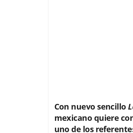
F
a
m
o
s
o
s
Con nuevo sencillo
L
mexicano quiere con
uno de los referente