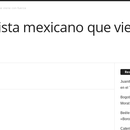
ue viene con fuerza
ista mexicano que vi
Rec
Juani
en el 
Bogot
Morat
Beéle
«Boro
Cater