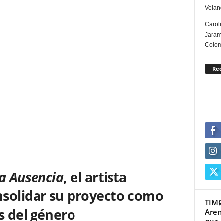
Veland
Carol
Jarami
Colo
Re
a Ausencia
, el artista
solidar su proyecto como
TIMØ
s del género
Aren
que l