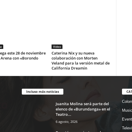
a
Video
lega este 28 de noviembre
Caterina Nix y su nueva
i Arena con «Borondo
colaboración con Morten
Veland para la versión metal de
California Dreamin
Incluso más noticias
CA
Colom
Juanita Molina será parte del
elenco de «Burundanga» en el
Musi
Teatro...
Event
6 agosto, 2026
Telev