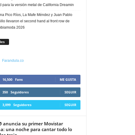
 para la versión metal de California Dreamin
ina Pico Ríos, La Mafe Méndez y Juan Pablo
llo llevaron el second hand al front row de
mbiamoda 2026
des
Farandula.co
16,500
Fans
ME GUSTA
350
Seguidores
SEGUIR
3,099
Seguidores
SEGUIR
 anuncia su primer Movistar
a: una noche para cantar todo lo
os trajo...