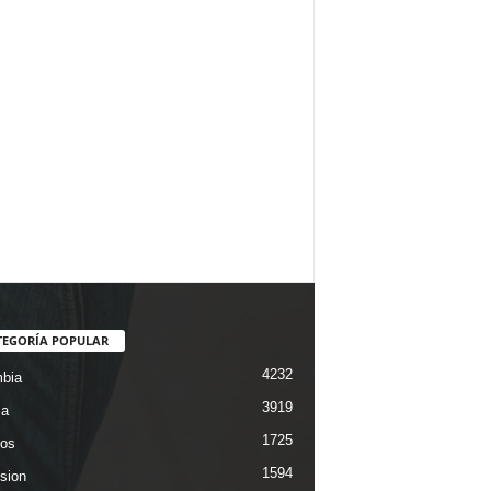
TEGORÍA POPULAR
4232
bia
3919
ca
1725
os
1594
ision