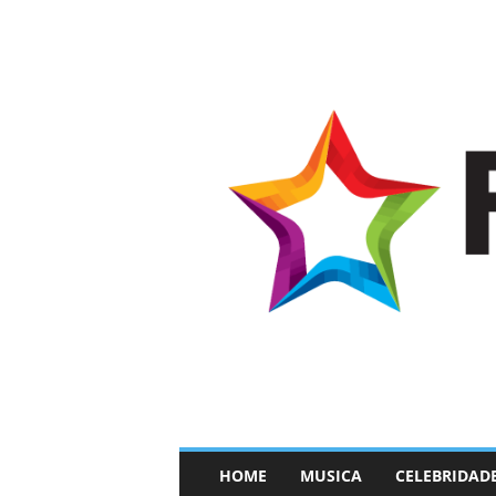
–
HOME
MUSICA
CELEBRIDAD
F