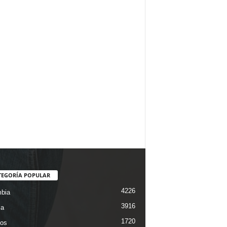
TEGORÍA POPULAR
4226
bia
3916
ca
1720
os