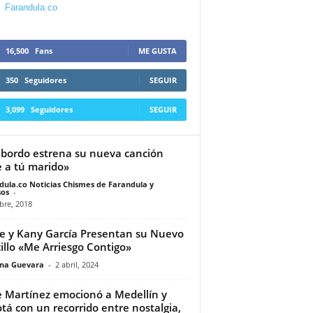
Farandula.co
16,500
Fans
ME GUSTA
350
Seguidores
SEGUIR
3,099
Seguidores
SEGUIR
bordo estrena su nueva canción
e a tú marido»
dula.co Noticias Chismes de Farandula y
os
-
bre, 2018
e y Kany García Presentan su Nuevo
illo «Me Arriesgo Contigo»
ina Guevara
-
2 abril, 2024
e Martínez emocionó a Medellín y
tá con un recorrido entre nostalgia,