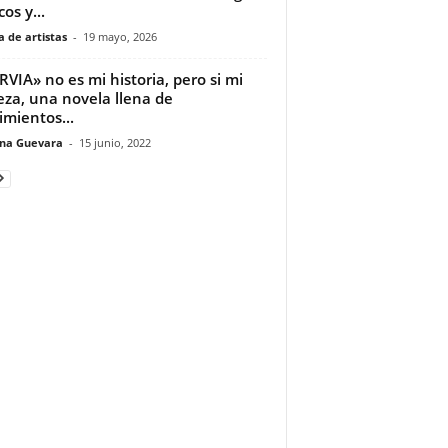
cos y...
 de artistas
-
19 mayo, 2026
VIA» no es mi historia, pero si mi
teza, una novela llena de
imientos...
ina Guevara
-
15 junio, 2022