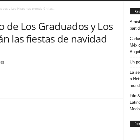
dos y Los Hispanos prenderán las...
Rec
Amist
 de Los Graduados y Los
parti
n las fiestas de navidad
Carlo
Méxic
Bogo
Un po
395
La se
a Net
mundi
Film&
Latin
Mado
Re