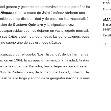
clási
del género y gestores de un movimiento que por años ha
Prensa
 Hispanos
, de la mano de Jairo Jiménez abrieron una
ido que les dio identidad y de paso los internacionalizó
«MAR
tris
ación de
Gustavo Quintero
y la inigualable voz
sent
 desaparecidas que nos dejaron un vasto legado musical.
Carol
 sus éxitos y permeando a todas las generaciones, pues
e no suene uno de sus grandes clásicos.
alcanzado por el combo ‘Los Hispanos’, de los hermanos
ación en 1964, la agrupación amenizó la navidad, fiestas
s de la ciudad de Medellín, hasta llegar a convertirse en
o Club de Profesionales, de la mano del Loco Quintero. De
lásicos a lo largo y ancho de la geografía nacional y más