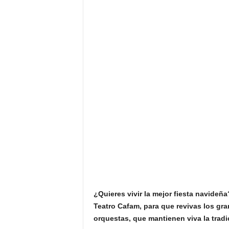
F
a
m
o
s
o
s
¿Quieres vivir la mejor fiesta navideña
Teatro Cafam, para que revivas los gr
orquestas, que mantienen viva la trad