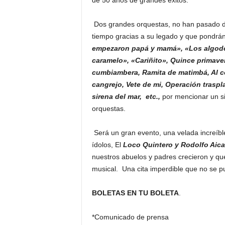
de 50 años de grandes éxitos.
Dos grandes orquestas, no han pasado d
tiempo gracias a su legado y que pondrán a
empezaron papá y mamá», «Los algodon
caramelo», «Cariñito», Quince primaver
cumbiambera, Ramita de matimbá, Al co
cangrejo, Vete de mi, Operación traspla
sirena del mar, etc.,
por mencionar un si
orquestas.
Será un gran evento, una velada increíbl
ídolos, El
Loco Quintero y Rodolfo Aica
nuestros abuelos y padres crecieron y qu
musical. Una cita imperdible que no se p
BOLETAS EN TU BOLETA
.
*Comunicado de prensa