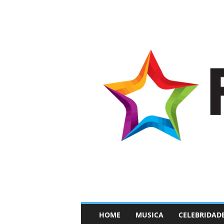
–
HOME
MUSICA
CELEBRIDAD
F