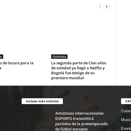
a
Colombia
 de locura para la
La segunda parte de Cien años
a
de soledad ya llegó a Netflix y
Bogotá fue testigo de su
premiere mundial
Incluso más noticias
CA
Colom
Amistosos internacionales:
DSPORTS transmitirá
Musi
partidos de la pretemporada
de fútbol europeo
Event