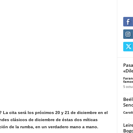
Pasa
«Dil
Faran
famos
5 octu
Beél
Senc
Carol
? La cita será los próximos 20 y 21 de diciembre en el
andes clásicos de diciembre de éstas dos míticas
Leir
ición de la rumba, en un verdadero mano a mano.
Bogo