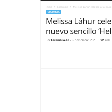
a
Inicio
Colombia
Melissa Láhur celebra a la mujer 
r
COLOMBIA
a
Melissa Láhur cele
n
d
nuevo sencillo ‘Hell
u
l
a
Por
Farandula.Co
-
6 noviembre, 2025
400
.
C
O
N
o
t
i
c
i
a
s
d
e