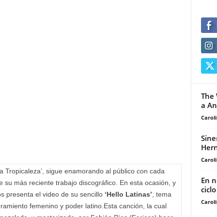
The 
a An
Carol
Sine
Hern
Carol
a Tropicaleza’, sigue enamorando al público con cada
En 
 su más reciente trabajo discográfico. En esta ocasión, y
cicl
s presenta el video de su sencillo
‘Hello Latinas’
, tema
Carol
amiento femenino y poder latino.Esta canción, la cual