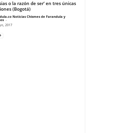
esias o la razón de ser’ en tres únicas
iones (Bogotá)
dula.co Noticias Chismes de Farandula y
os
-
yo, 2017