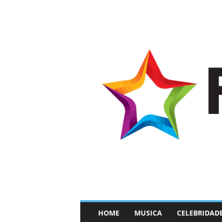
–
HOME
MUSICA
CELEBRIDAD
F