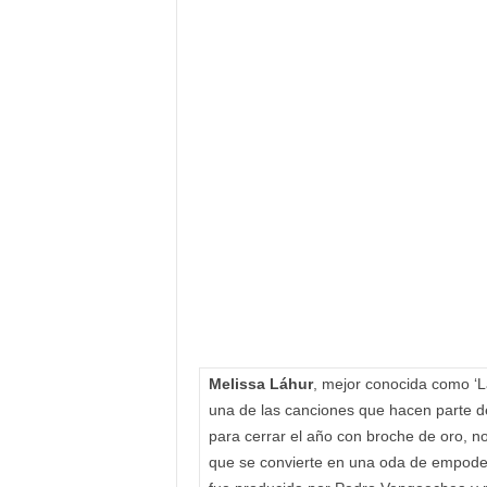
F
a
m
o
s
o
s
Melissa Láhur
, mejor conocida como ‘L
una de las canciones que hacen parte de
para cerrar el año con broche de oro, no
que se convierte en una oda de empoder