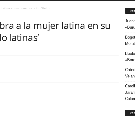
latina en su nuevo sencillo ‘Hello...
Rec
Juani
bra a la mujer latina en su
«Buru
o latinas’
Bogot
Morat
Beéle
«Boro
Cater
Velan
Carol
Jaram
Colo
Re