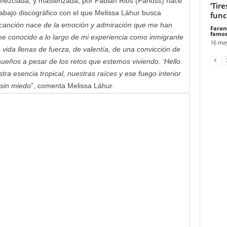
ezclada, y masterizada, por Fabián Rios (Farioss) hace
‘Tir
trabajo discográfico con el que Melissa Láhur busca
func
canción nace de la emoción y admiración que me han
Faran
famos
 conocido a lo largo de mi experiencia como inmigrante
16 ma
 vida llenas de fuerza, de valentía, de una convicción de
ueños a pesar de los retos que estemos viviendo. ‘Hello
stra esencia tropical, nuestras raíces y ese fuego interior
 sin miedo
”, comenta Melissa Láhur.