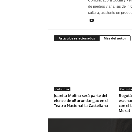
Comunicadora Social y Peri
de medios y análisis de inf
cultura, asistente en produ
Artículos relacionados
Más del autor
Colombia
Colombi
Juanita Molina será parte del
Bogotá 
elenco de «Burundanga» en el
escena
Teatro Nacional la Castellana
con el 
Morat