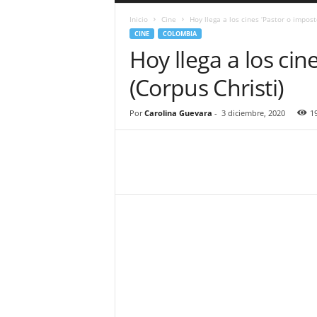
a
Inicio
Cine
Hoy llega a los cines ‘Pastor o imposto
r
CINE
COLOMBIA
a
Hoy llega a los cin
n
d
(Corpus Christi)
u
l
a
Por
Carolina Guevara
-
3 diciembre, 2020
1
.
C
O
N
o
t
i
c
i
a
s
d
e