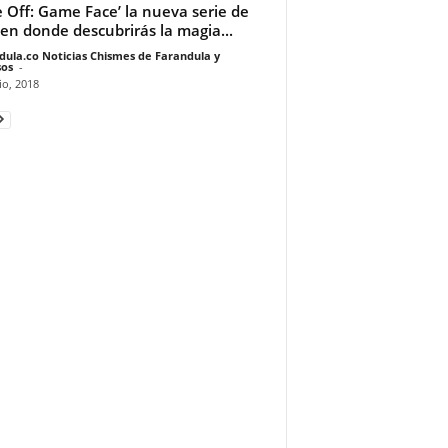
e Off: Game Face’ la nueva serie de
 en donde descubrirás la magia...
dula.co Noticias Chismes de Farandula y
os
-
io, 2018