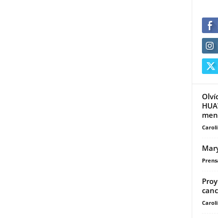
Olví
HUAW
meno
Carol
Mary
Prensa
Proy
canc
Carol