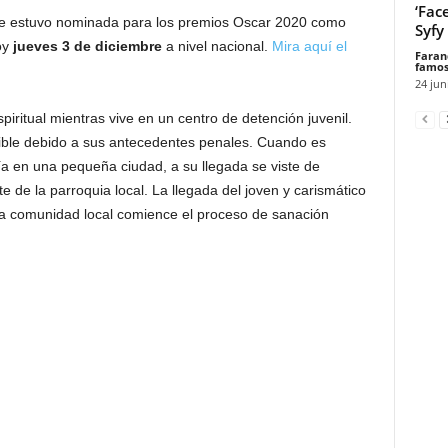
‘Fac
e estuvo nominada para los premios Oscar 2020 como
Syfy
oy
jueves 3 de diciembre
a nivel nacional.
Mira aquí el
Faran
famos
24 jun
iritual mientras vive en un centro de detención juvenil.
sible debido a sus antecedentes penales. Cuando es
ría en una pequeña ciudad, a su llegada se viste de
 de la parroquia local. La llegada del joven y carismático
la comunidad local comience el proceso de sanación