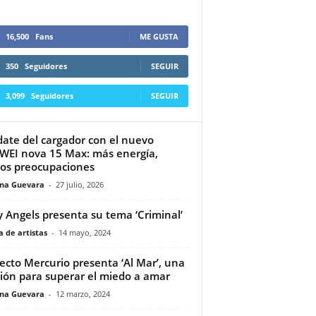
16,500
Fans
ME GUSTA
350
Seguidores
SEGUIR
3,099
Seguidores
SEGUIR
date del cargador con el nuevo
EI nova 15 Max: más energía,
s preocupaciones
ina Guevara
-
27 julio, 2026
 Angels presenta su tema ‘Criminal’
 de artistas
-
14 mayo, 2024
ecto Mercurio presenta ‘Al Mar’, una
ión para superar el miedo a amar
ina Guevara
-
12 marzo, 2024