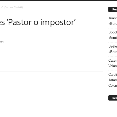
r’ (Corpus Christi)
Rec
Juani
es ‘Pastor o impostor’
«Buru
Bogot
Morat
984
Beéle
«Boro
Cater
Velan
Carol
Jaram
Colo
Re