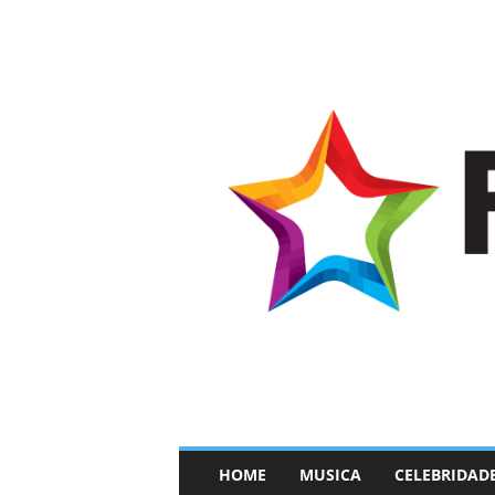
–
HOME
MUSICA
CELEBRIDAD
F