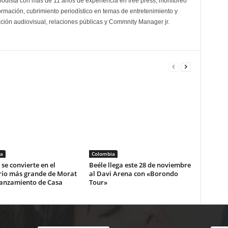
odista con más de 11 años de experiencia en free press, monitoreo
ormación, cubrimiento periodístico en temas de entretenimiento y
cción audiovisual, relaciones públicas y Commnity Manager jr.
a
Colombia
se convierte en el
Beéle llega este 28 de noviembre
rio más grande de Morat
al Davi Arena con «Borondo
lanzamiento de Casa
Tour»