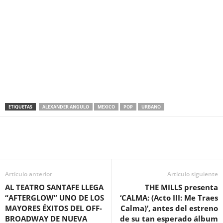
ETIQUETAS
ALEXANDER ANGULO
MEXICO
POP
URBANO
Artículo anterior
Artículo siguiente
AL TEATRO SANTAFE LLEGA
THE MILLS presenta
“AFTERGLOW” UNO DE LOS
‘CALMA: (Acto III: Me Traes
MAYORES ÉXITOS DEL OFF-
Calma)’, antes del estreno
BROADWAY DE NUEVA
de su tan esperado álbum