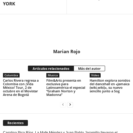
YORK
Marian Rojo
Artículos relacionados
Más del autor
Colombia
Musica
Video
Carlos Rivera regresa a
Film&Arts presenta en
Hamilton explora sonidos
Colombia con ¡Vida
exclusiva para
del dancehall en «Jamaica
México! Tour, 2 de
Latinoamérica el especial
(wiki,wiki)», su nuevo
octubre en el Movistar
“Graham Norton y
sencillo junto a Sog
Arena de Bogotá
Madonna”
Recientes
Carolina Pico Ríos, La Mafe Méndez y Juan Pablo Jaramillo llevaron el