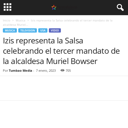
Inicio
Musica
Izis representa la Salsa celebrando el tercer mandato de la
alcaldesa Muriel...
MUSICA
TELEVISION
USA
VIDEO
Izis representa la Salsa
celebrando el tercer mandato de
la alcaldesa Muriel Bowser
Por
Tumbao Media
-
7 enero, 2023
705