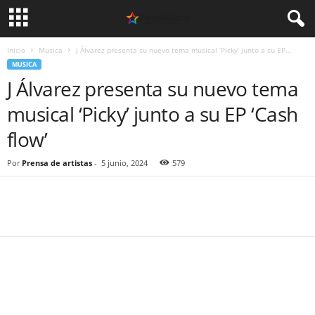
Inicio
Musica
J Álvarez presenta su nuevo tema musical ‘Picky’ junto a su EP...
MUSICA
J Álvarez presenta su nuevo tema
musical ‘Picky’ junto a su EP ‘Cash
flow’
Por
Prensa de artistas
-
5 junio, 2024
579