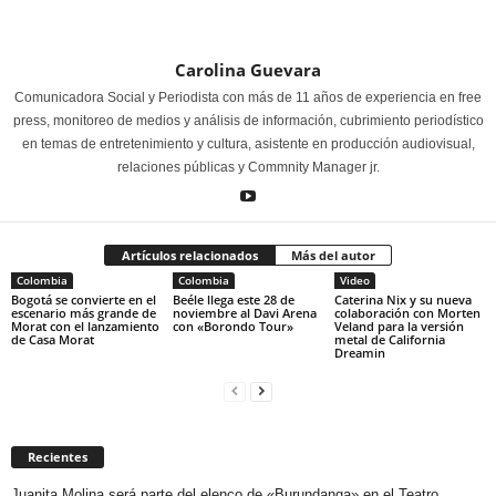
Carolina Guevara
Comunicadora Social y Periodista con más de 11 años de experiencia en free
press, monitoreo de medios y análisis de información, cubrimiento periodístico
en temas de entretenimiento y cultura, asistente en producción audiovisual,
relaciones públicas y Commnity Manager jr.
Artículos relacionados
Más del autor
Colombia
Colombia
Video
Bogotá se convierte en el
Beéle llega este 28 de
Caterina Nix y su nueva
escenario más grande de
noviembre al Davi Arena
colaboración con Morten
Morat con el lanzamiento
con «Borondo Tour»
Veland para la versión
de Casa Morat
metal de California
Dreamin
Recientes
Juanita Molina será parte del elenco de «Burundanga» en el Teatro