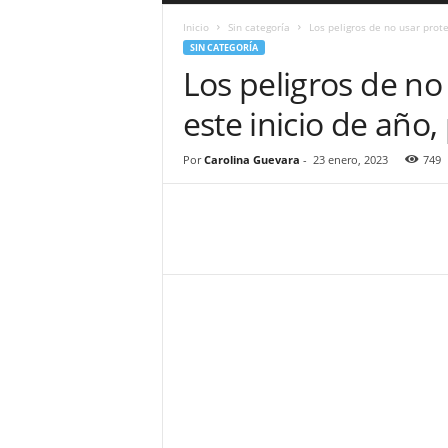
a
Inicio
Sin categoría
Los peligros de no usar protec
r
SIN CATEGORÍA
a
Los peligros de no 
n
d
este inicio de año, 
u
l
a
Por
Carolina Guevara
-
23 enero, 2023
749
.
C
O
N
o
t
i
c
i
a
s
d
e