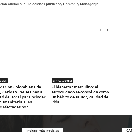
cción audiovisual, relaciones públicas y Commnity Manager jr.
dades
Sin categoría
eración Colombiana de
El bienestar masculino: el
y Carlos Vives se unen a
autocuidado se consolida como
ad de Doral para brindar
un hábito de salud y calidad de
humanitaria a las
vida
s afectadas por...
Incluso más noticias
CA