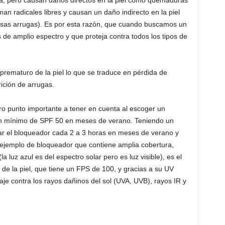
, pero causan daños directos en la piel como quemaduras
an radicales libres y causan un daño indirecto en la piel
osas arrugas). Es por esta razón, que cuando buscamos un
 de amplio espectro y que proteja contra todos los tipos de
prematuro de la piel lo que se traduce en pérdida de
arición de arrugas.
ro punto importante a tener en cuenta al escoger un
n mínimo de SPF 50 en meses de verano. Teniendo un
ar el bloqueador cada 2 a 3 horas en meses de verano y
 ejemplo de bloqueador que contiene amplia cobertura,
a luz azul es del espectro solar pero es luz visible), es el
 de la piel, que tiene un FPS de 100, y gracias a su UV
e contra los rayos dañinos del sol (UVA, UVB), rayos IR y