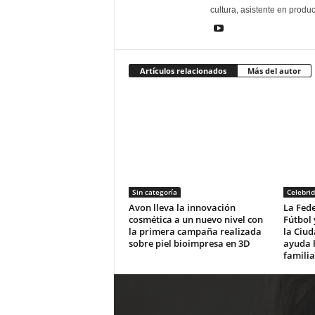
cultura, asistente en produ
Artículos relacionados
Más del autor
Sin categoría
Celebri
Avon lleva la innovación
La Fed
cosmética a un nuevo nivel con
Fútbol 
la primera campaña realizada
la Ciud
sobre piel bioimpresa en 3D
ayuda 
familia