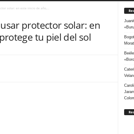
tor solar: en este inicio de año,...
Rec
Juani
usar protector solar: en
«Buru
protege tu piel del sol
Bogot
Morat
Beéle
«Boro
Cater
Velan
Carol
Jaram
Colo
Re