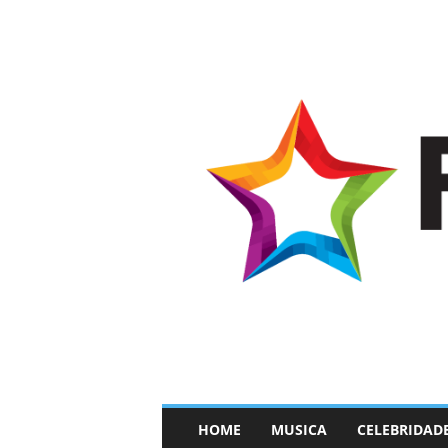
–
HOME
MUSICA
CELEBRIDAD
F