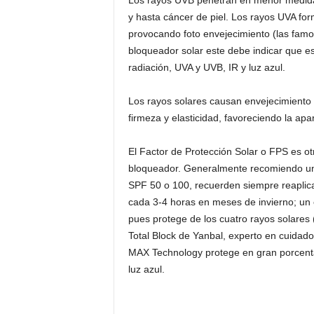
Los rayos UVB penetran en menor medida
y hasta cáncer de piel. Los rayos UVA form
provocando foto envejecimiento (las fam
bloqueador solar este debe indicar que es
radiación, UVA y UVB, IR y luz azul.
Los rayos solares causan envejecimiento 
firmeza y elasticidad, favoreciendo la ap
El Factor de Protección Solar o FPS es ot
bloqueador. Generalmente recomiendo u
SPF 50 o 100, recuerden siempre reaplic
cada 3-4 horas en meses de invierno; un
pues protege de los cuatro rayos solares (l
Total Block de Yanbal, experto en cuidado
MAX Technology protege en gran porcentaj
luz azul.