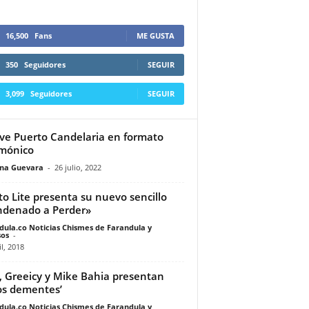
16,500
Fans
ME GUSTA
350
Seguidores
SEGUIR
3,099
Seguidores
SEGUIR
ve Puerto Candelaria en formato
rmónico
ina Guevara
-
26 julio, 2022
to Lite presenta su nuevo sencillo
denado a Perder»
dula.co Noticias Chismes de Farandula y
os
-
il, 2018
, Greeicy y Mike Bahia presentan
os dementes’
dula.co Noticias Chismes de Farandula y