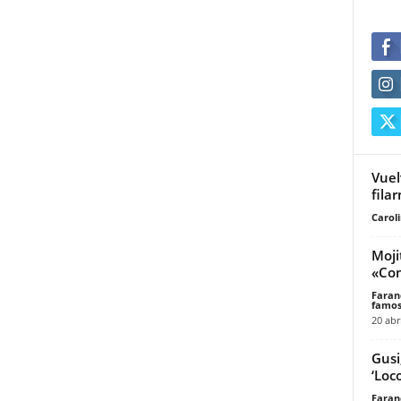
Vuel
fila
Carol
Moji
«Con
Faran
famos
20 abr
Gusi
‘Loc
Faran