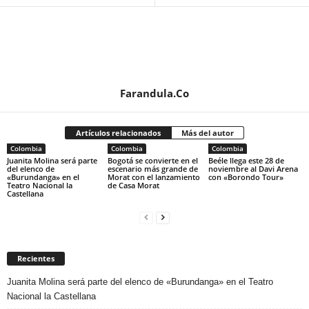
Farandula.Co
Artículos relacionados
Más del autor
Colombia
Colombia
Colombia
Juanita Molina será parte
Bogotá se convierte en el
Beéle llega este 28 de
del elenco de
escenario más grande de
noviembre al Davi Arena
«Burundanga» en el
Morat con el lanzamiento
con «Borondo Tour»
Teatro Nacional la
de Casa Morat
Castellana
Recientes
Juanita Molina será parte del elenco de «Burundanga» en el Teatro
Nacional la Castellana