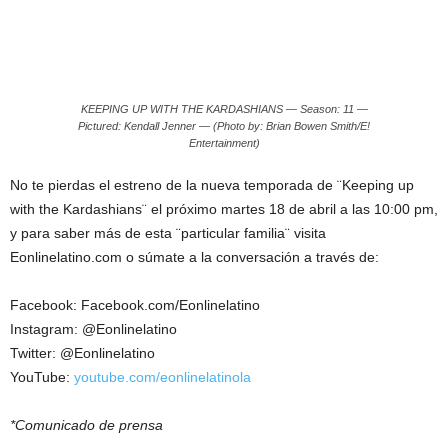
KEEPING UP WITH THE KARDASHIANS — Season: 11 —
Pictured: Kendall Jenner — (Photo by: Brian Bowen Smith/E!
Entertainment)
No te pierdas el estreno de la nueva temporada de ¨Keeping up
with the Kardashians¨ el próximo martes 18 de abril a las 10:00 pm,
y para saber más de esta ¨particular familia¨ visita
Eonlinelatino.com o súmate a la conversación a través de:
Facebook: Facebook.com/Eonlinelatino
Instagram: @Eonlinelatino
Twitter: @Eonlinelatino
YouTube:
youtube.com/eonlinelatinola
*Comunicado de prensa