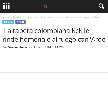
Inicio
Musica
La rapera colombiana KcK le rinde homenaje al fuego con ‘Arde
MUSICA
VIDEO
La rapera colombiana KcK le
rinde homenaje al fuego con ‘Arde
Por
Carolina Guevara
-
1 marzo, 2024
789