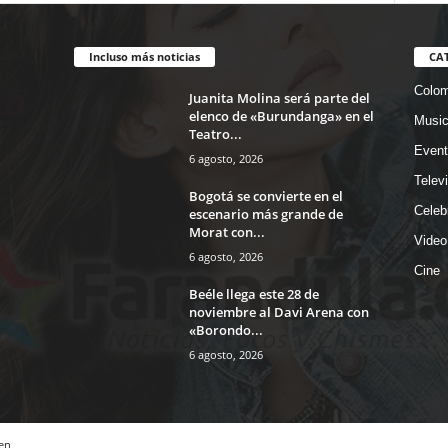
Incluso más noticias
CA
Colom
Juanita Molina será parte del
elenco de «Burundanga» en el
Musi
Teatro...
Event
6 agosto, 2026
Telev
Bogotá se convierte en el
Celeb
escenario más grande de
Morat con...
Video
6 agosto, 2026
Cine
Beéle llega este 28 de
noviembre al Davi Arena con
«Borondo...
6 agosto, 2026
en