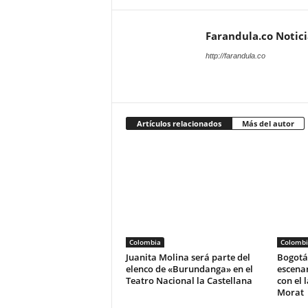
Farandula.co Notic
http://farandula.co
Artículos relacionados
Más del autor
Colombia
Colombi
Juanita Molina será parte del
Bogotá 
elenco de «Burundanga» en el
escena
Teatro Nacional la Castellana
con el 
Morat