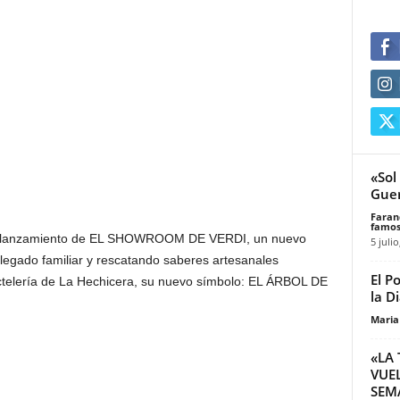
«Sol
Guer
Faran
famos
el lanzamiento de EL SHOWROOM DE VERDI, un nuevo
5 julio
egado familiar y rescatando saberes artesanales
El P
octelería de La Hechicera, su nuevo símbolo: EL ÁRBOL DE
la D
Maria
«LA 
VUE
SEMA