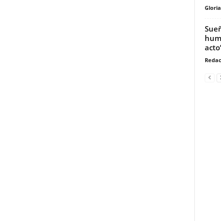
Glori
Sueñ
huma
acto
Redac