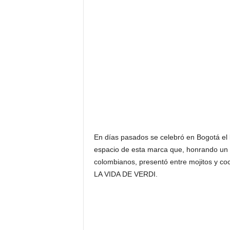
F
a
m
o
s
o
s
En días pasados se celebró en Bogotá 
espacio de esta marca que, honrando un l
colombianos, presentó entre mojitos y c
LA VIDA DE VERDI.