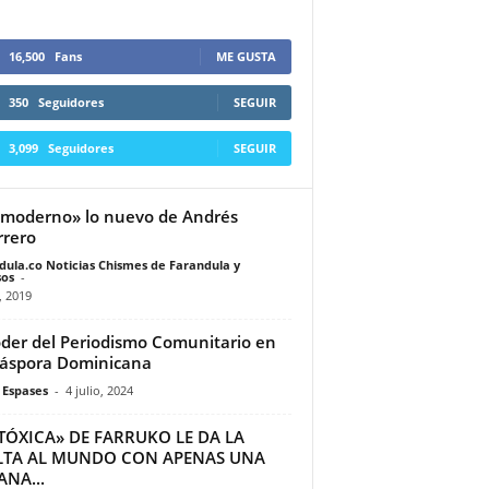
16,500
Fans
ME GUSTA
350
Seguidores
SEGUIR
3,099
Seguidores
SEGUIR
 moderno» lo nuevo de Andrés
rero
dula.co Noticias Chismes de Farandula y
os
-
, 2019
oder del Periodismo Comunitario en
iáspora Dominicana
 Espases
-
4 julio, 2024
TÓXICA» DE FARRUKO LE DA LA
LTA AL MUNDO CON APENAS UNA
NA...