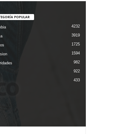
TEGORÍA POPULAR
4232
bia
3919
ca
1725
os
1594
ision
982
ridades
922
433