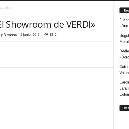
e VERDI»
Rec
Juani
El Showroom de VERDI»
«Buru
 y famosos
-
2 junio, 2019
1512
Bogot
Morat
Beéle
«Boro
Cater
Velan
Carol
Jaram
Colo
Re