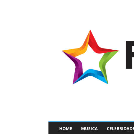
–
HOME
MUSICA
CELEBRIDAD
F