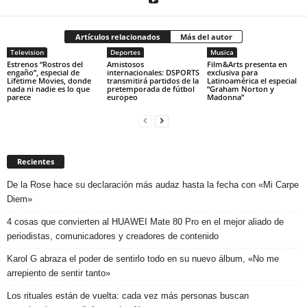
Artículos relacionados
Más del autor
Television
Deportes
Musica
Estrenos “Rostros del
Amistosos
Film&Arts presenta en
engaño”, especial de
internacionales: DSPORTS
exclusiva para
Lifetime Movies, donde
transmitirá partidos de la
Latinoamérica el especial
nada ni nadie es lo que
pretemporada de fútbol
“Graham Norton y
parece
europeo
Madonna”
Recientes
De la Rose hace su declaración más audaz hasta la fecha con «Mi Carpe
Diem»
4 cosas que convierten al HUAWEI Mate 80 Pro en el mejor aliado de
periodistas, comunicadores y creadores de contenido
Karol G abraza el poder de sentirlo todo en su nuevo álbum, «No me
arrepiento de sentir tanto»
Los rituales están de vuelta: cada vez más personas buscan