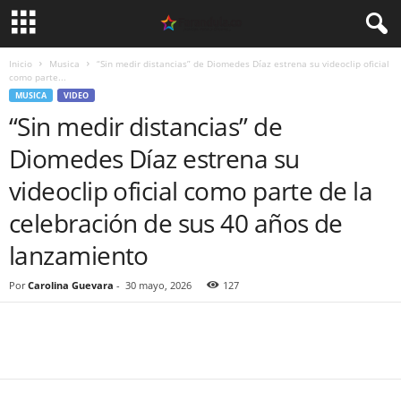
Inicio
Musica
“Sin medir distancias” de Diomedes Díaz estrena su videoclip oficial
como parte...
MUSICA
VIDEO
“Sin medir distancias” de
Diomedes Díaz estrena su
videoclip oficial como parte de la
celebración de sus 40 años de
lanzamiento
Por
Carolina Guevara
-
30 mayo, 2026
127