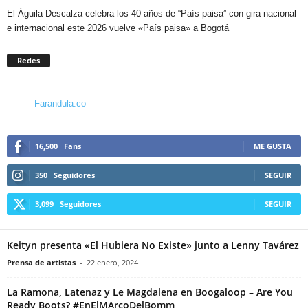
El Águila Descalza celebra los 40 años de “País paisa” con gira nacional
e internacional este 2026 vuelve «País paisa» a Bogotá
Redes
Farandula.co
16,500
Fans
ME GUSTA
350
Seguidores
SEGUIR
3,099
Seguidores
SEGUIR
Keityn presenta «El Hubiera No Existe» junto a Lenny Tavárez
Prensa de artistas
-
22 enero, 2024
La Ramona, Latenaz y Le Magdalena en Boogaloop – Are You
Ready Boots? #EnElMArcoDelBomm