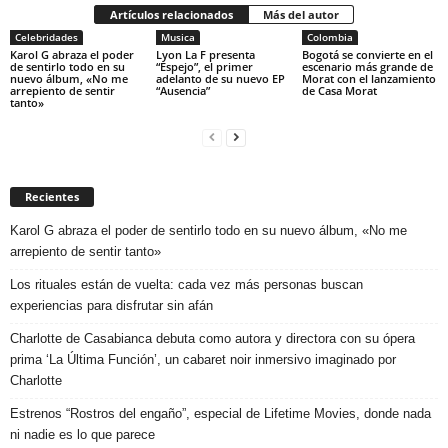
Artículos relacionados
Más del autor
Celebridades
Musica
Colombia
Karol G abraza el poder
Lyon La F presenta
Bogotá se convierte en el
de sentirlo todo en su
“Espejo”, el primer
escenario más grande de
nuevo álbum, «No me
adelanto de su nuevo EP
Morat con el lanzamiento
arrepiento de sentir
“Ausencia”
de Casa Morat
tanto»
Recientes
Karol G abraza el poder de sentirlo todo en su nuevo álbum, «No me
arrepiento de sentir tanto»
Los rituales están de vuelta: cada vez más personas buscan
experiencias para disfrutar sin afán
Charlotte de Casabianca debuta como autora y directora con su ópera
prima ‘La Última Función’, un cabaret noir inmersivo imaginado por
Charlotte
Estrenos “Rostros del engaño”, especial de Lifetime Movies, donde nada
ni nadie es lo que parece