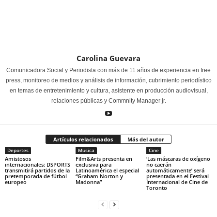
Carolina Guevara
Comunicadora Social y Periodista con más de 11 años de experiencia en free
press, monitoreo de medios y análisis de información, cubrimiento periodístico
en temas de entretenimiento y cultura, asistente en producción audiovisual,
relaciones públicas y Commnity Manager jr.
Artículos relacionados
Más del autor
Deportes
Musica
Cine
Amistosos
Film&Arts presenta en
‘Las máscaras de oxígeno
internacionales: DSPORTS
exclusiva para
no caerán
transmitirá partidos de la
Latinoamérica el especial
automáticamente’ será
pretemporada de fútbol
“Graham Norton y
presentada en el Festival
europeo
Madonna”
Internacional de Cine de
Toronto