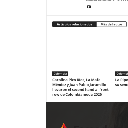
Artículos relacionados
Más del autor
Colombia
Colombi
Carolina Pico Ríos, La Mafe
La Ripo
Méndez y Juan Pablo Jaramillo
su senc
llevaron el second hand al front
row de Colombiamoda 2026