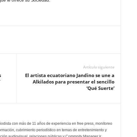
 que le ofrece su Sociedad.
Artículo siguiente
s
El artista ecuatoriano Jandino se une a
Y
Alkilados para presentar el sencillo
‘Qué Suerte’
odista con más de 11 años de experiencia en free press, monitoreo
ormación, cubrimiento periodístico en temas de entretenimiento y
cción audiovisual, relaciones públicas y Commnity Manager jr.