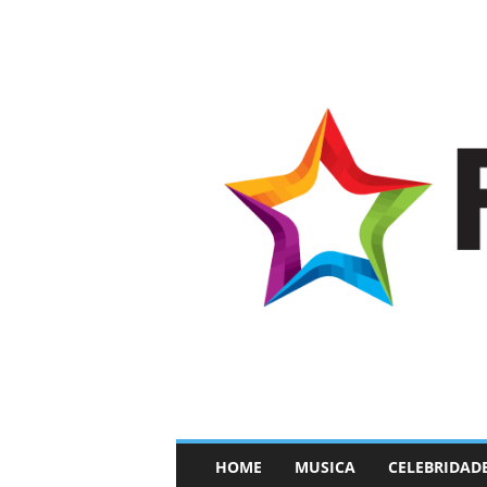
–
HOME
MUSICA
CELEBRIDAD
F