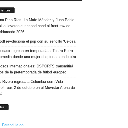
ientes
ina Pico Ríos, La Mafe Méndez y Juan Pablo
illo llevaron el second hand al front row de
mbiamoda 2026
poll revoluciona el pop con su sencillo ‘Celosa’
osas» regresa en temporada al Teatro Petra:
omedia donde una mujer despierta siendo otra
osos internacionales: DSPORTS transmitirá
dos de la pretemporada de fútbol europeo
s Rivera regresa a Colombia con ¡Vida
o! Tour, 2 de octubre en el Movistar Arena de
tá
des
Farandula.co