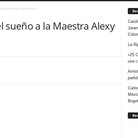
Maestra Alexy Hernández
Rec
Carol
l sueño a la Maestra Alexy
Jaram
Colo
La Ri
«25 C
una c
Amist
parti
Carlo
Méxic
Bogo
Re