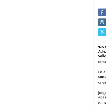
‘No 
Adri
vali
Carol
En e
cono
Carol
Jorg
apas
Carol