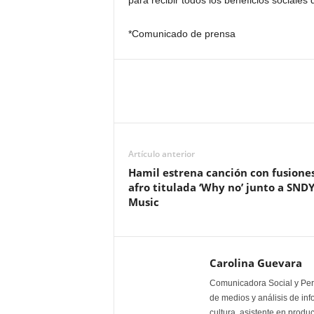
para recibir todos los beneficios sociales
*Comunicado de prensa
Artículo anterior
Hamil estrena canción con fusione
afro titulada ‘Why no’ junto a SND
Music
Carolina Guevara
Comunicadora Social y Peri
de medios y análisis de inf
cultura, asistente en produ