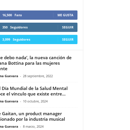
16,500
Fans
ME GUSTA
350
Seguidores
SEGUIR
3,099
Seguidores
SEGUIR
te debo nada’, la nueva canción de
ana Bottina para las mujeres
ente
ina Guevara
-
28 septiembre, 2022
l Día Mundial de la Salud Mental
ce el vínculo que existe entre...
ina Guevara
-
10 octubre, 2024
e Gaitan, un product manager
ionado por la industria musical
ina Guevara
-
8 marzo, 2024