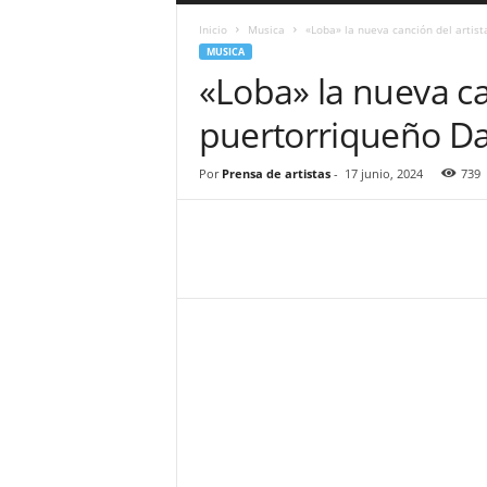
a
Inicio
Musica
«Loba» la nueva canción del artis
r
MUSICA
a
«Loba» la nueva ca
n
d
puertorriqueño D
u
l
a
Por
Prensa de artistas
-
17 junio, 2024
739
.
C
O
N
o
t
i
c
i
a
s
d
e