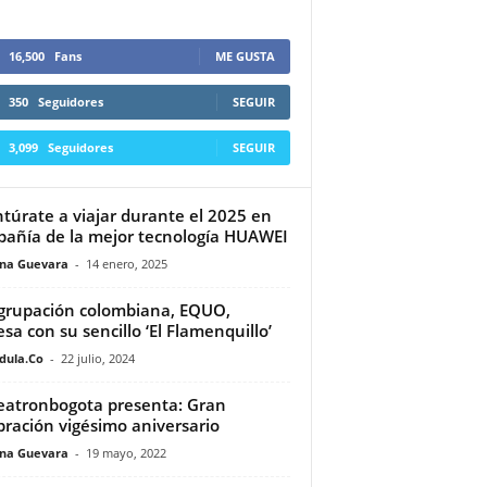
16,500
Fans
ME GUSTA
350
Seguidores
SEGUIR
3,099
Seguidores
SEGUIR
túrate a viajar durante el 2025 en
añía de la mejor tecnología HUAWEI
ina Guevara
-
14 enero, 2025
grupación colombiana, EQUO,
esa con su sencillo ‘El Flamenquillo’
dula.Co
-
22 julio, 2024
atronbogota presenta: Gran
bración vigésimo aniversario
ina Guevara
-
19 mayo, 2022