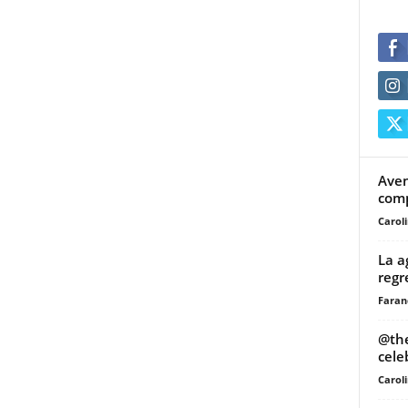
Aven
comp
Carol
La a
regr
Faran
@the
cele
Carol