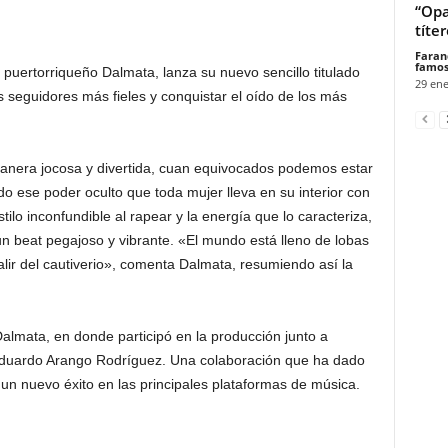
“Opa
títe
Faran
famos
 puertorriqueño Dalmata, lanza su nuevo sencillo titulado
29 ene
 seguidores más fieles y conquistar el oído de los más
nera jocosa y divertida, cuan equivocados podemos estar
do ese poder oculto que toda mujer lleva en su interior con
tilo inconfundible al rapear y la energía que lo caracteriza,
 un beat pegajoso y vibrante. «El mundo está lleno de lobas
alir del cautiverio», comenta Dalmata, resumiendo así la
Dalmata, en donde participó en la producción junto a
duardo Arango Rodríguez. Una colaboración que ha dado
un nuevo éxito en las principales plataformas de música.