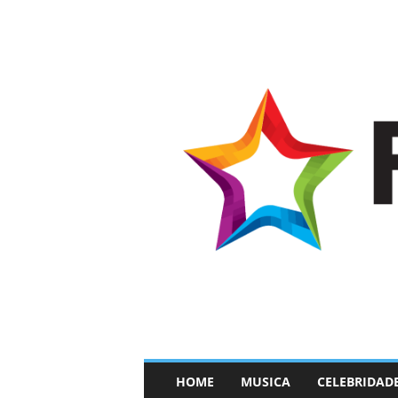
–
HOME
MUSICA
CELEBRIDAD
F