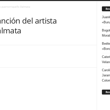
ta puertorriqueño Dalmata
Rec
Juani
nción del artista
«Buru
almata
Bogot
Morat
Beéle
«Boro
Cater
Velan
Carol
Jaram
Colo
Re